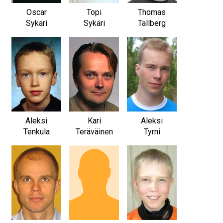
Oscar
Topi
Thomas
Sykäri
Sykäri
Tallberg
Aleksi
Kari
Aleksi
Tenkula
Teräväinen
Tyrni