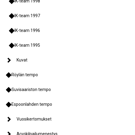
IK-team 1998
IK-team 1997
IK-team 1996
IK-team 1995
Kuvat
Röylän tempo
Suvisaariston tempo
Espoonlahden tempo
Vuosikertomukset
Arvokilpailumenestys