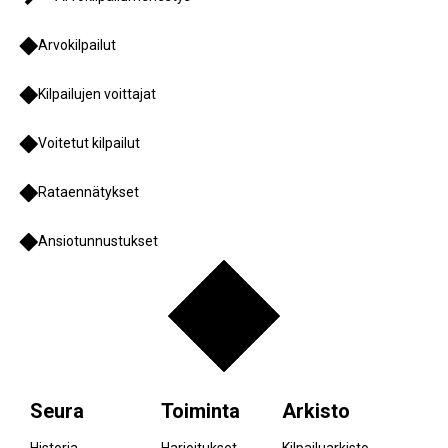
Arvokilpailut
Kilpailujen voittajat
Voitetut kilpailut
Rataennätykset
Ansiotunnustukset
Seura
Toiminta
Arkisto
Historia
Harjoitukset
Kilpailuarkisto