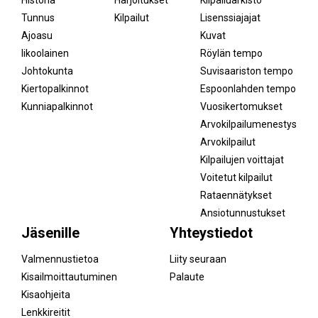
Tunnus
Kilpailut
Lisenssiajajat
Ajoasu
Kuvat
Iikoolainen
Röylän tempo
Johtokunta
Suvisaariston tempo
Kiertopalkinnot
Espoonlahden tempo
Kunniapalkinnot
Vuosikertomukset
Arvokilpailumenestys
Arvokilpailut
Kilpailujen voittajat
Voitetut kilpailut
Rataennätykset
Ansiotunnustukset
Jäsenille
Yhteystiedot
Valmennustietoa
Liity seuraan
Kisailmoittautuminen
Palaute
Kisaohjeita
Lenkkireitit