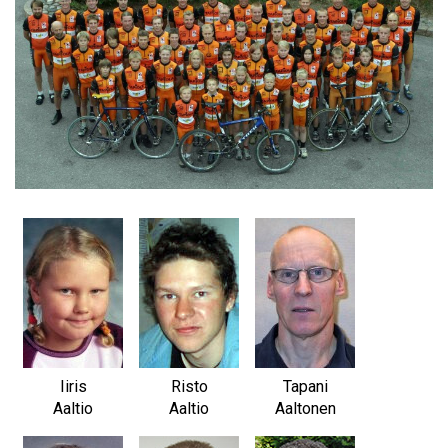
Iiris
Risto
Tapani
Aaltio
Aaltio
Aaltonen