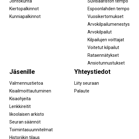
Johtokunta
Suvisaariston tempo
Kiertopalkinnot
Espoonlahden tempo
Kunniapalkinnot
Vuosikertomukset
Arvokilpailumenestys
Arvokilpailut
Kilpailujen voittajat
Voitetut kilpailut
Rataennätykset
Ansiotunnustukset
Jäsenille
Yhteystiedot
Valmennustietoa
Liity seuraan
Kisailmoittautuminen
Palaute
Kisaohjeita
Lenkkireitit
Iikoolaisen arkisto
Seuran säännöt
Toimintasuunnitelmat
Historiikin tilaus