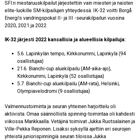
SFI:n mestaruuskilpailut järjestettiin vain miesten ja naisten
elite-luokille SM-kilpailujen yhteydessä. IK-32 voitti Borgå
Energi’s vandringspokal II- ja III -seurakilpailun vuosina
2020, 2021 ja 2022.
IK-32 järjesti 2022 kansallisia ja alueellisia kilpailuja:
5.6. Lapinkylän tempo, Kirkkonummi, Lapinkylä (94
osallistujaa)
21.6. Bianchi-cup aluekilpailu (AM-aika-ajo),
Kirkkonummi, Lapinkylä (52 osallistujaa)
5.7. Bianchi-cup aluekilpailu (AM-rata), Helsinki,
Olympiavelodromi (9 osallistujaa)
Valmennustoiminta ja seuran yhteinen harjoittelu oli
aktiivista. Omaa säännöllistä spinning-toimintaa oli kahdesti
viikossa Mankkaalla. Vetäjinä toimivat Jukka Ruotsalainen ja
Ville-Pekka Reponen.
Lisäksi syksyllä ajettiin eri seurojen
yhteistä juniorispinningiä seuran tiloissa Jukka