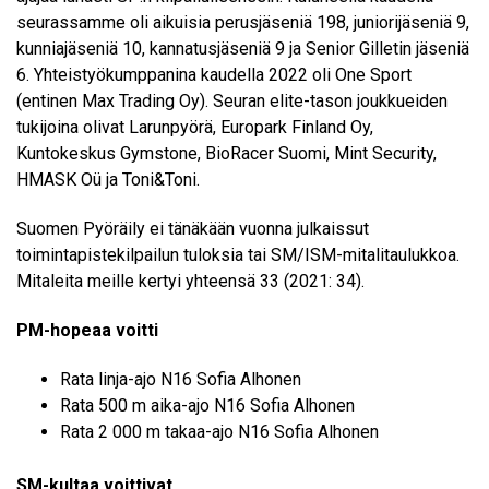
seurassamme oli aikuisia perusjäseniä 198, juniorijäseniä 9,
kunniajäseniä 10, kannatusjäseniä 9 ja Senior Gilletin jäseniä
6. Yhteistyökumppanina kaudella 2022 oli One Sport
(entinen Max Trading Oy). Seuran elite-tason joukkueiden
tukijoina olivat Larunpyörä, Europark Finland Oy,
Kuntokeskus Gymstone, BioRacer Suomi, Mint Security,
HMASK Oü ja Toni&Toni.
Suomen Pyöräily ei tänäkään vuonna julkaissut
toimintapistekilpailun tuloksia tai SM/ISM-mitalitaulukkoa.
Mitaleita meille kertyi yhteensä 33 (2021: 34).
PM-hopeaa voitti
Rata linja-ajo N16 Sofia Alhonen
Rata 500 m aika-ajo N16 Sofia Alhonen
Rata 2 000 m takaa-ajo N16 Sofia Alhonen
SM-kultaa voittivat