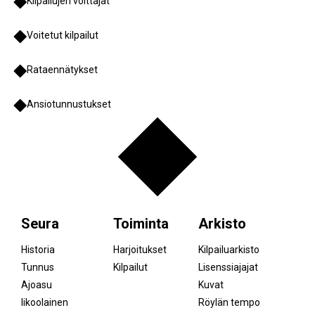
Kilpailujen voittajat
Voitetut kilpailut
Rataennätykset
Ansiotunnustukset
Seura
Toiminta
Arkisto
Historia
Harjoitukset
Kilpailuarkisto
Tunnus
Kilpailut
Lisenssiajajat
Ajoasu
Kuvat
Iikoolainen
Röylän tempo