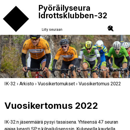
Pyöräilyseura
Idrottsklubben-32
Liity seuraan
IK-32
›
Arkisto
›
Vuosikertomukset
› Vuosikertomus 2022
Vuosikertomus 2022
IK-32:n jäsenmäärä pysyi tasaisena. Yhteensä 47 seuran
ajajaa lunasti SP:n kilpailulisenssin. Kuluneella kaudella