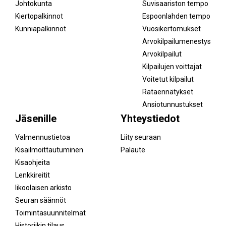
Johtokunta
Suvisaariston tempo
Kiertopalkinnot
Espoonlahden tempo
Kunniapalkinnot
Vuosikertomukset
Arvokilpailumenestys
Arvokilpailut
Kilpailujen voittajat
Voitetut kilpailut
Rataennätykset
Ansiotunnustukset
Jäsenille
Yhteystiedot
Valmennustietoa
Liity seuraan
Kisailmoittautuminen
Palaute
Kisaohjeita
Lenkkireitit
Iikoolaisen arkisto
Seuran säännöt
Toimintasuunnitelmat
Historiikin tilaus