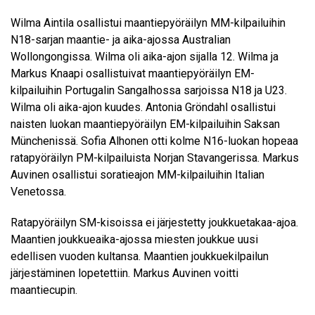
Wilma Aintila osallistui maantiepyöräilyn MM-kilpailuihin
N18-sarjan maantie- ja aika-ajossa Australian
Wollongongissa. Wilma oli aika-ajon sijalla 12. Wilma ja
Markus Knaapi osallistuivat maantiepyöräilyn EM-
kilpailuihin Portugalin Sangalhossa sarjoissa N18 ja U23.
Wilma oli aika-ajon kuudes. Antonia Gröndahl osallistui
naisten luokan maantiepyöräilyn EM-kilpailuihin Saksan
Münchenissä. Sofia Alhonen otti kolme N16-luokan hopeaa
ratapyöräilyn PM-kilpailuista Norjan Stavangerissa. Markus
Auvinen osallistui soratieajon MM-kilpailuihin Italian
Venetossa.
Ratapyöräilyn SM-kisoissa ei järjestetty joukkuetakaa-ajoa.
Maantien joukkueaika-ajossa miesten joukkue uusi
edellisen vuoden kultansa. Maantien joukkuekilpailun
järjestäminen lopetettiin. Markus Auvinen voitti
maantiecupin.