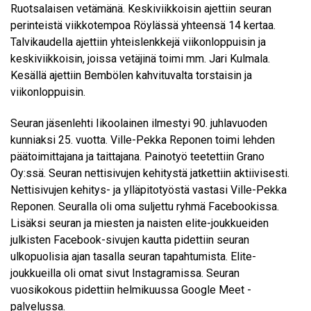
Ruotsalaisen vetämänä.
Keskiviikkoisin ajettiin seuran
perinteistä viikkotempoa Röylässä yhteensä 14 kertaa.
Talvikaudella ajettiin yhteislenkkejä viikonloppuisin ja
keskiviikkoisin, joissa vetäjinä toimi mm. Jari Kulmala.
Kesällä ajettiin Bembölen kahvituvalta torstaisin ja
viikonloppuisin.
Seuran jäsenlehti Iikoolainen ilmestyi 90. juhlavuoden
kunniaksi 25. vuotta. Ville-Pekka Reponen toimi lehden
päätoimittajana ja taittajana. Painotyö teetettiin Grano
Oy:ssä. Seuran nettisivujen kehitystä jatkettiin aktiivisesti.
Nettisivujen kehitys- ja ylläpitotyöstä vastasi Ville-Pekka
Reponen. Seuralla oli oma suljettu ryhmä Facebookissa.
Lisäksi seuran ja miesten ja naisten elite-joukkueiden
julkisten Facebook-sivujen kautta pidettiin seuran
ulkopuolisia ajan tasalla seuran tapahtumista. Elite-
joukkueilla oli omat sivut Instagramissa. Seuran
vuosikokous pidettiin helmikuussa Google Meet -
palvelussa.