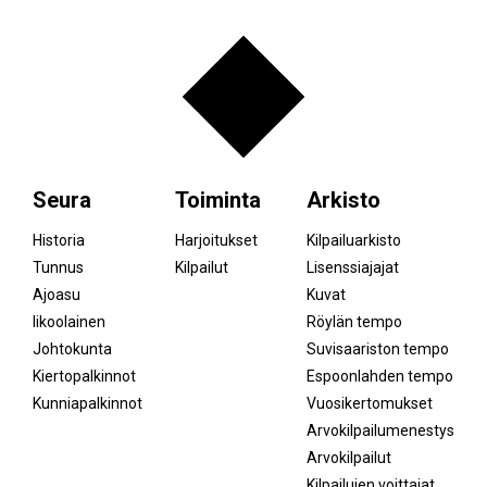
Seura
Toiminta
Arkisto
Historia
Harjoitukset
Kilpailuarkisto
Tunnus
Kilpailut
Lisenssiajajat
Ajoasu
Kuvat
Iikoolainen
Röylän tempo
Johtokunta
Suvisaariston tempo
Kiertopalkinnot
Espoonlahden tempo
Kunniapalkinnot
Vuosikertomukset
Arvokilpailumenestys
Arvokilpailut
Kilpailujen voittajat