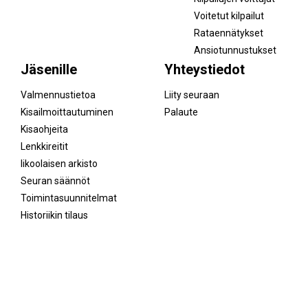
Voitetut kilpailut
Rataennätykset
Ansiotunnustukset
Jäsenille
Yhteystiedot
Valmennustietoa
Liity seuraan
Kisailmoittautuminen
Palaute
Kisaohjeita
Lenkkireitit
Iikoolaisen arkisto
Seuran säännöt
Toimintasuunnitelmat
Historiikin tilaus