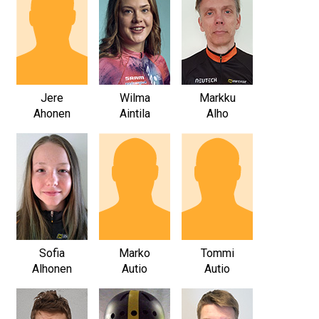
Jere
Wilma
Markku
Ahonen
Aintila
Alho
Sofia
Marko
Tommi
Alhonen
Autio
Autio