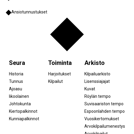
Ansiotunnustukset
Seura
Toiminta
Arkisto
Historia
Harjoitukset
Kilpailuarkisto
Tunnus
Kilpailut
Lisenssiajajat
Ajoasu
Kuvat
Iikoolainen
Röylän tempo
Johtokunta
Suvisaariston tempo
Kiertopalkinnot
Espoonlahden tempo
Kunniapalkinnot
Vuosikertomukset
Arvokilpailumenestys
Arvokilpailut