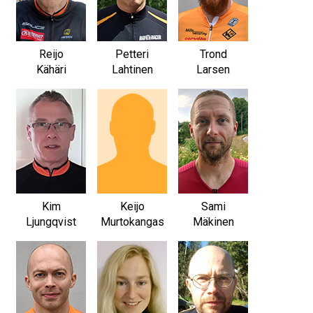
Reijo
Petteri
Trond
Kähäri
Lahtinen
Larsen
Kim
Keijo
Sami
Ljungqvist
Murtokangas
Mäkinen