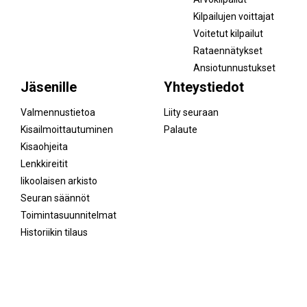
Kilpailujen voittajat
Voitetut kilpailut
Rataennätykset
Ansiotunnustukset
Jäsenille
Yhteystiedot
Valmennustietoa
Liity seuraan
Kisailmoittautuminen
Palaute
Kisaohjeita
Lenkkireitit
Iikoolaisen arkisto
Seuran säännöt
Toimintasuunnitelmat
Historiikin tilaus