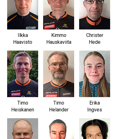
Ilkka
Kimmo
Christer
Haavisto
Hauskaviita
Hede
Timo
Timo
Erika
Heiskanen
Helander
Ingves