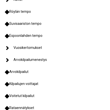
Röylän tempo
Suvisaariston tempo
Espoonlahden tempo
Vuosikertomukset
Arvokilpailumenestys
Arvokilpailut
Kilpailujen voittajat
Voitetut kilpailut
Rataennätykset