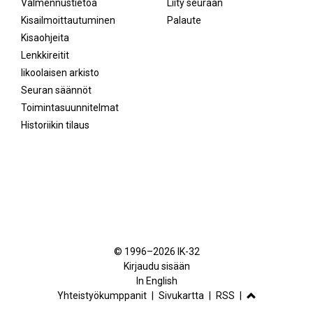
Valmennustietoa
Liity seuraan
Kisailmoittautuminen
Palaute
Kisaohjeita
Lenkkireitit
Iikoolaisen arkisto
Seuran säännöt
Toimintasuunnitelmat
Historiikin tilaus
Facebook
Instagram
© 1996–2026 IK-32
Kirjaudu sisään
In English
Yhteistyökumppanit
Sivukartta
RSS