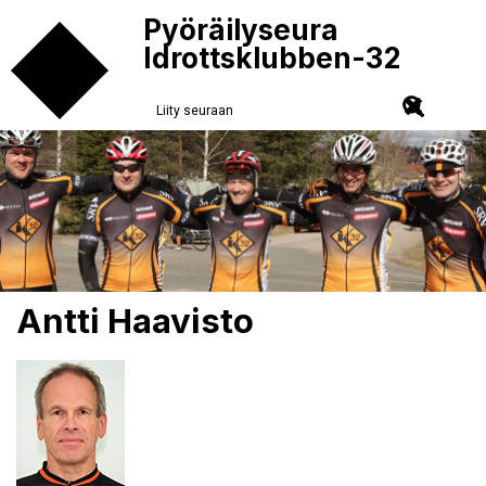
Pyöräilyseura
Idrottsklubben-32
Liity seuraan
Antti Haavisto