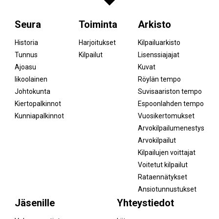
Seura
Toiminta
Arkisto
Historia
Harjoitukset
Kilpailuarkisto
Tunnus
Kilpailut
Lisenssiajajat
Ajoasu
Kuvat
Iikoolainen
Röylän tempo
Johtokunta
Suvisaariston tempo
Kiertopalkinnot
Espoonlahden tempo
Kunniapalkinnot
Vuosikertomukset
Arvokilpailumenestys
Arvokilpailut
Kilpailujen voittajat
Voitetut kilpailut
Rataennätykset
Ansiotunnustukset
Jäsenille
Yhteystiedot