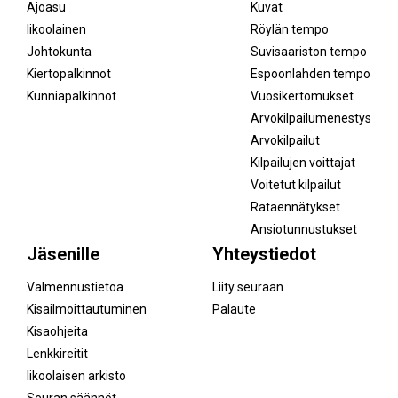
Ajoasu
Kuvat
Iikoolainen
Röylän tempo
Johtokunta
Suvisaariston tempo
Kiertopalkinnot
Espoonlahden tempo
Kunniapalkinnot
Vuosikertomukset
Arvokilpailumenestys
Arvokilpailut
Kilpailujen voittajat
Voitetut kilpailut
Rataennätykset
Ansiotunnustukset
Jäsenille
Yhteystiedot
Valmennustietoa
Liity seuraan
Kisailmoittautuminen
Palaute
Kisaohjeita
Lenkkireitit
Iikoolaisen arkisto