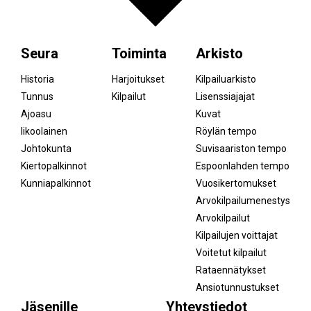
Seura
Toiminta
Arkisto
Historia
Harjoitukset
Kilpailuarkisto
Tunnus
Kilpailut
Lisenssiajajat
Ajoasu
Kuvat
Iikoolainen
Röylän tempo
Johtokunta
Suvisaariston tempo
Kiertopalkinnot
Espoonlahden tempo
Kunniapalkinnot
Vuosikertomukset
Arvokilpailumenestys
Arvokilpailut
Kilpailujen voittajat
Voitetut kilpailut
Rataennätykset
Ansiotunnustukset
Jäsenille
Yhteystiedot