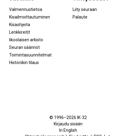
Valmennustietoa
Liity seuraan
Kisailmoittautuminen
Palaute
Kisaohjeita
Lenkkireitit
Iikoolaisen arkisto
Seuran säännöt
Toimintasuunnitelmat
Historiikin tilaus
Facebook
Instagram
© 1996–2026 IK-32
Kirjaudu sisään
In English