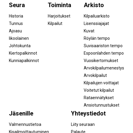
Seura
Toiminta
Arkisto
Historia
Harjoitukset
Kilpailuarkisto
Tunnus
Kilpailut
Lisenssiajajat
Ajoasu
Kuvat
Iikoolainen
Röylän tempo
Johtokunta
Suvisaariston tempo
Kiertopalkinnot
Espoonlahden tempo
Kunniapalkinnot
Vuosikertomukset
Arvokilpailumenestys
Arvokilpailut
Kilpailujen voittajat
Voitetut kilpailut
Rataennätykset
Ansiotunnustukset
Jäsenille
Yhteystiedot
Valmennustietoa
Liity seuraan
Kisailmoittautuminen
Palaute