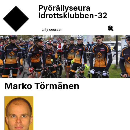
Pyöräilyseura
Idrottsklubben-32
Liity seuraan
Marko Törmänen