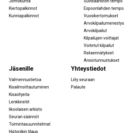
Johtokunta
Suvisaariston tempo
Kiertopalkinnot
Espoonlahden tempo
Kunniapalkinnot
Vuosikertomukset
Arvokilpailumenestys
Arvokilpailut
Kilpailujen voittajat
Voitetut kilpailut
Rataennätykset
Ansiotunnustukset
Jäsenille
Yhteystiedot
Valmennustietoa
Liity seuraan
Kisailmoittautuminen
Palaute
Kisaohjeita
Lenkkireitit
Iikoolaisen arkisto
Seuran säännöt
Toimintasuunnitelmat
Historiikin tilaus