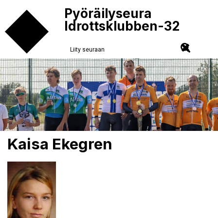
Pyöräilyseura
Idrottsklubben-32
Liity seuraan
Kaisa Ekegren