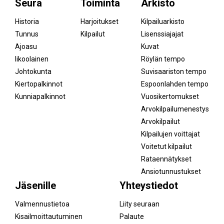
Seura
Toiminta
Arkisto
Historia
Harjoitukset
Kilpailuarkisto
Tunnus
Kilpailut
Lisenssiajajat
Ajoasu
Kuvat
Iikoolainen
Röylän tempo
Johtokunta
Suvisaariston tempo
Kiertopalkinnot
Espoonlahden tempo
Kunniapalkinnot
Vuosikertomukset
Arvokilpailumenestys
Arvokilpailut
Kilpailujen voittajat
Voitetut kilpailut
Rataennätykset
Ansiotunnustukset
Jäsenille
Yhteystiedot
Valmennustietoa
Liity seuraan
Kisailmoittautuminen
Palaute