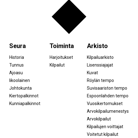
Seura
Toiminta
Arkisto
Historia
Harjoitukset
Kilpailuarkisto
Tunnus
Kilpailut
Lisenssiajajat
Ajoasu
Kuvat
Iikoolainen
Röylän tempo
Johtokunta
Suvisaariston tempo
Kiertopalkinnot
Espoonlahden tempo
Kunniapalkinnot
Vuosikertomukset
Arvokilpailumenestys
Arvokilpailut
Kilpailujen voittajat
Voitetut kilpailut