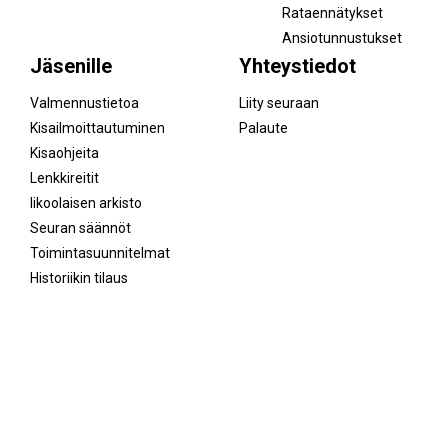
Rataennätykset
Ansiotunnustukset
Jäsenille
Yhteystiedot
Valmennustietoa
Liity seuraan
Kisailmoittautuminen
Palaute
Kisaohjeita
Lenkkireitit
Iikoolaisen arkisto
Seuran säännöt
Toimintasuunnitelmat
Historiikin tilaus