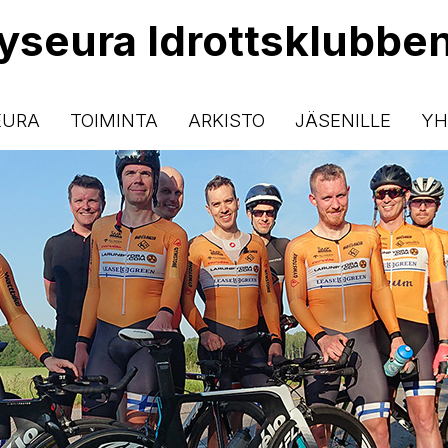
lyseura Idrottsklubbe
EURA
TOIMINTA
ARKISTO
JÄSENILLE
YH