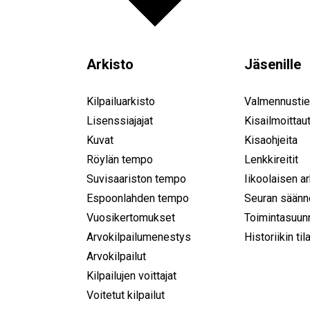
Arkisto
Jäsenille
Kilpailuarkisto
Valmennustie
Lisenssiajajat
Kisailmoittau
Kuvat
Kisaohjeita
Röylän tempo
Lenkkireitit
Suvisaariston tempo
Iikoolaisen a
Espoonlahden tempo
Seuran säänn
Vuosikertomukset
Toimintasuun
Arvokilpailumenestys
Historiikin til
Arvokilpailut
Kilpailujen voittajat
Voitetut kilpailut