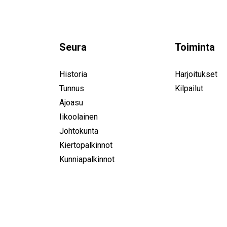
Seura
Toiminta
Historia
Harjoitukset
Tunnus
Kilpailut
Ajoasu
Iikoolainen
Johtokunta
Kiertopalkinnot
Kunniapalkinnot