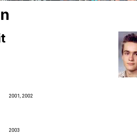
an
t
2001, 2002
2003