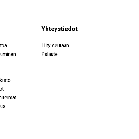
Yhteystiedot
toa
Liity seuraan
tuminen
Palaute
rkisto
öt
nitelmat
aus