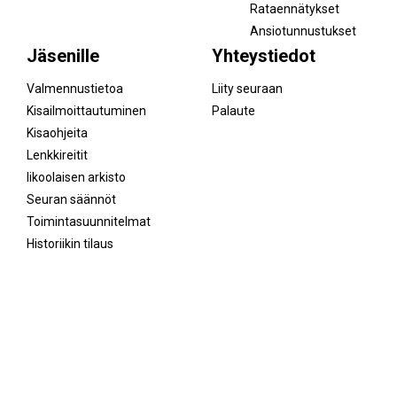
Rataennätykset
Ansiotunnustukset
Jäsenille
Yhteystiedot
Valmennustietoa
Liity seuraan
Kisailmoittautuminen
Palaute
Kisaohjeita
Lenkkireitit
Iikoolaisen arkisto
Seuran säännöt
Toimintasuunnitelmat
Historiikin tilaus
Facebook
Instagram