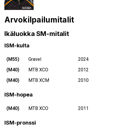
Arvokilpailumitalit
Ikäluokka SM-mitalit
ISM-kulta
(M55)
Gravel
2024
(M40)
MTB XCO
2012
(M40)
MTB XCM
2010
ISM-hopea
(M40)
MTB XCO
2011
ISM-pronssi