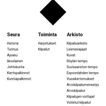
Seura
Toiminta
Arkisto
Historia
Harjoitukset
Kilpailuarkisto
Tunnus
Kilpailut
Lisenssiajajat
Ajoasu
Kuvat
Iikoolainen
Röylän tempo
Johtokunta
Suvisaariston tempo
Kiertopalkinnot
Espoonlahden tempo
Kunniapalkinnot
Vuosikertomukset
Arvokilpailumenestys
Arvokilpailut
Kilpailujen voittajat
Voitetut kilpailut