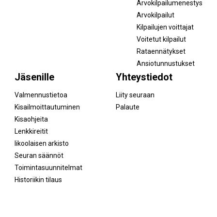
Arvokilpailumenestys
Arvokilpailut
Kilpailujen voittajat
Voitetut kilpailut
Rataennätykset
Ansiotunnustukset
Jäsenille
Yhteystiedot
Valmennustietoa
Liity seuraan
Kisailmoittautuminen
Palaute
Kisaohjeita
Lenkkireitit
Iikoolaisen arkisto
Seuran säännöt
Toimintasuunnitelmat
Historiikin tilaus