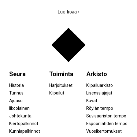
Lue lisää ›
Seura
Toiminta
Arkisto
Historia
Harjoitukset
Kilpailuarkisto
Tunnus
Kilpailut
Lisenssiajajat
Ajoasu
Kuvat
Iikoolainen
Röylän tempo
Johtokunta
Suvisaariston tempo
Kiertopalkinnot
Espoonlahden tempo
Kunniapalkinnot
Vuosikertomukset