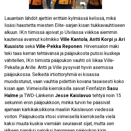
Lauantain lähdöt ajettiin erittäin kylmässä kelissä, mikä
lisäsi haastetta miesten Elite-sarjan kisan tiukkavauhtiseen
alkuun. IK:n tiimissä ajoivat jo Ulvilassa viikkoa aiemmin
kautensa avannut kolmikko
Ville Kantola
,
Antti Korpi
ja
Ari
Kuusisto
sekä
Ville-Pekka Reponen
. Hirvensalon mäki
teki taas kerran tehtävänsä ja pääjoukosta putosi kuskeja
vähitellen, IK:n tiimistä pääjoukon vauhti oli liikaa Ville-
Pekalla ja Arille. Antti ja Ville pysyivät hyvin asemissa
pääjoukossa. Selkeitä irtiottoryhmiä ei kisassa
muodostunut, vaan vauhtia pidettiin kovana tasaisesti koko
kisan ajan. Viimeisillä kierroksilla saivat Finnfalzin
Sasu
Halme
ja TWD-Länkenin
Jesse Kaislavuo
tehtyä noin 15
sekunnin eron pääjoukkoon, minkä turvin he pääsivät
ajamaan kärkikaksikkona maaliin Kaislavuon viedessä
voiton. Pääjoukosta irtosi viimeisellä kierroksella vielä
kaksi muuta kuskia viemään seuraavat sijat, mutta sen
jälkeen pieniksi paloiksi hajonneen pääjoukon kirin