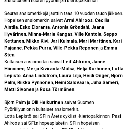
ansioituneen nuoren pyöräilijän kiertopalkinnon.
Seuran ansiomerkkejä jaettiin taas 10 vuoden tauon jälkeen.
Hopeisen ansiomerkin saivat
Armi Ahlroos
,
Cecilia
Aintila
,
Esko Eloranta
,
Antonia Gröndahl
,
Jaana
Hyvärinen
,
Minna-Maria Kangas
,
Ville Kantola
,
Seppo
Kettunen
,
Mikko Kivi
,
Jari Kulmala
,
Mari Marttinen
,
Kari
Pajanne
,
Pekka Purra
,
Ville-Pekka Reponen
ja
Emma
Sten
.
Kultaisen ansiomerkin saivat
Leif Ahlroos
,
Janne
Hänninen
,
Merja Kiviranta-Mölsä
,
Heljä Korhonen
,
Lotta
Lepistö
,
Anna Lindström
,
Laura Lilja
,
Heidi Onger
,
Björn
Palm
,
Riikka Pynnönen
,
Heini Salovaara
,
Juha Sameri
,
Matti Sivonen
ja
Rosa Törmänen
.
Björn Palm ja
Olli Heikurinen
saivat Suomen
Pyöräilyunionin kultaiset ansiomerkit.
Lotta Lepistö sai SFI:n Årets cyklist -kiertopalkinnon. Pasi
Ahlroos sai SFI:n hopeaplaketin. SFI:n hopeisen