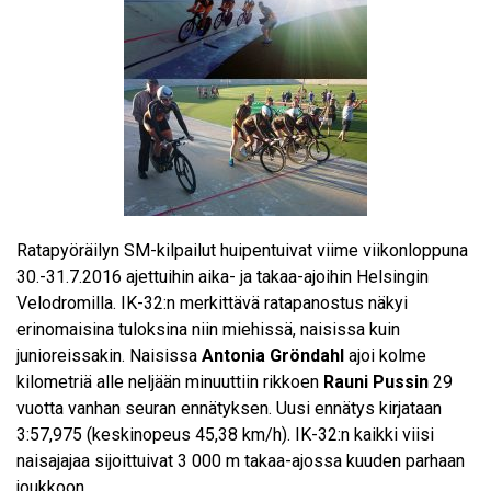
Ratapyöräilyn SM-kilpailut huipentuivat viime viikonloppuna
30.-31.7.2016 ajettuihin aika- ja takaa-ajoihin Helsingin
Velodromilla. IK-32:n merkittävä ratapanostus näkyi
erinomaisina tuloksina niin miehissä, naisissa kuin
junioreissakin. Naisissa
Antonia Gröndahl
ajoi kolme
kilometriä alle neljään minuuttiin rikkoen
Rauni Pussin
29
vuotta vanhan seuran ennätyksen. Uusi ennätys kirjataan
3:57,975 (keskinopeus 45,38 km/h). IK-32:n kaikki viisi
naisajajaa sijoittuivat 3 000 m takaa-ajossa kuuden parhaan
joukkoon.