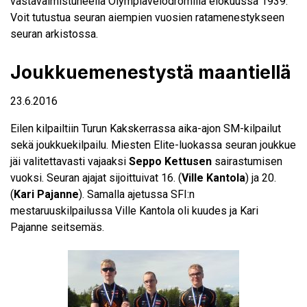
vastavalmistuneella Olympiavelodromilla elokuussa 1939.
Voit tutustua seuran aiempien vuosien ratamenestykseen
seuran arkistossa
.
Joukkuemenestystä maantiellä
23.6.2016
Eilen kilpailtiin Turun Kakskerrassa aika-ajon SM-kilpailut
sekä joukkuekilpailu. Miesten Elite-luokassa seuran joukkue
jäi valitettavasti vajaaksi
Seppo Kettusen
sairastumisen
vuoksi. Seuran ajajat sijoittuivat 16. (
Ville Kantola
) ja 20.
(
Kari Pajanne
). Samalla ajetussa SFI:n
mestaruuskilpailussa Ville Kantola oli kuudes ja Kari
Pajanne seitsemäs.