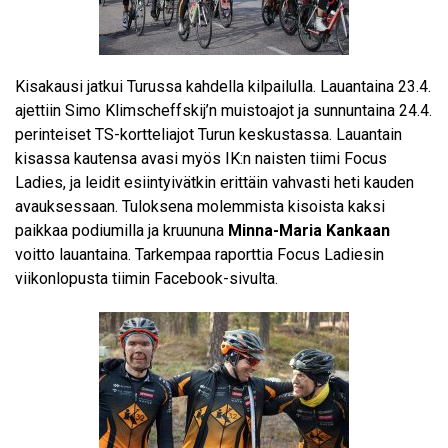
Kisakausi jatkui Turussa kahdella kilpailulla. Lauantaina 23.4.
ajettiin Simo Klimscheffskij’n muistoajot ja sunnuntaina 24.4.
perinteiset TS-kortteliajot Turun keskustassa. Lauantain
kisassa kautensa avasi myös IK:n naisten tiimi Focus
Ladies, ja leidit esiintyivätkin erittäin vahvasti heti kauden
avauksessaan. Tuloksena molemmista kisoista kaksi
paikkaa podiumilla ja kruununa
Minna-Maria Kankaan
voitto lauantaina. Tarkempaa raporttia Focus Ladiesin
viikonlopusta
tiimin Facebook-sivulta
.