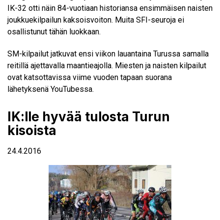
IK-32 otti näin 84-vuotiaan historiansa ensimmäisen naisten
joukkuekilpailun kaksoisvoiton. Muita SFI-seuroja ei
osallistunut tähän luokkaan.
SM-kilpailut jatkuvat ensi viikon lauantaina Turussa samalla
reitillä ajettavalla maantieajolla.
Miesten
ja
naisten
kilpailut
ovat katsottavissa viime vuoden tapaan suorana
lähetyksenä YouTubessa.
IK:lle hyvää tulosta Turun
kisoista
24.4.2016