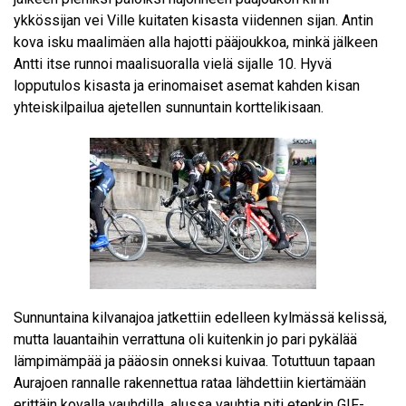
ykkössijan vei Ville kuitaten kisasta viidennen sijan. Antin
kova isku maalimäen alla hajotti pääjoukkoa, minkä jälkeen
Antti itse runnoi maalisuoralla vielä sijalle 10. Hyvä
lopputulos kisasta ja erinomaiset asemat kahden kisan
yhteiskilpailua ajetellen sunnuntain korttelikisaan.
Sunnuntaina kilvanajoa jatkettiin edelleen kylmässä kelissä,
mutta lauantaihin verrattuna oli kuitenkin jo pari pykälää
lämpimämpää ja pääosin onneksi kuivaa. Totuttuun tapaan
Aurajoen rannalle rakennettua rataa lähdettiin kiertämään
erittäin kovalla vauhdilla, alussa vauhtia piti etenkin GIF-