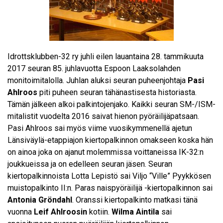
Idrottsklubben-32 ry juhli eilen lauantaina 28. tammikuuta
2017 seuran 85. juhlavuotta Espoon Laaksolahden
monitoimitalolla. Juhlan aluksi seuran puheenjohtaja
Pasi
Ahlroos
piti puheen seuran tähänastisesta historiasta.
Tämän jälkeen alkoi palkintojenjako. Kaikki seuran SM-/ISM-
mitalistit vuodelta 2016 saivat hienon pyöräilijäpatsaan.
Pasi Ahlroos sai myös viime vuosikymmenellä ajetun
Länsiväylä-etappiajon kiertopalkinnon omakseen koska hän
on ainoa joka on ajanut molemmissa voittaneissa IK-32:n
joukkueissa ja on edelleen seuran jäsen. Seuran
kiertopalkinnoista Lotta Lepistö sai Viljo “Ville” Pyykkösen
muistopalkinto II:n. Paras naispyöräilijä -kiertopalkinnon sai
Antonia Gröndahl
. Oranssi kiertopalkinto matkasi tänä
vuonna
Leif Ahlroosin
kotiin.
Wilma Aintila
sai