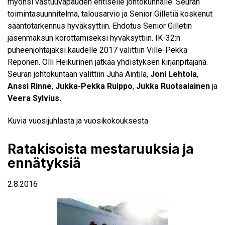
myönsi vastuuvapauden entiselle johtokunnalle. Seuran
toimintasuunnitelma, talousarvio ja Senior Gilletiä koskenut
sääntötarkennus hyväksyttiin. Ehdotus Senior Gilletin
jäsenmaksun korottamiseksi hyväksyttiin. IK-32:n
puheenjohtajaksi kaudelle 2017 valittiin Ville-Pekka
Reponen. Olli Heikurinen jatkaa yhdistyksen kirjanpitäjänä.
Seuran johtokuntaan valittiin Juha Aintila,
Joni Lehtola
,
Anssi Rinne
,
Jukka-Pekka Ruippo
,
Jukka
Ruotsalainen
ja
Veera Sylvius.
Kuvia vuosijuhlasta ja vuosikokouksesta
Ratakisoista mestaruuksia ja
ennätyksiä
2.8.2016