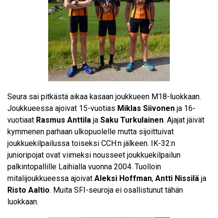
Seura sai pitkästä aikaa kasaan joukkueen M18-luokkaan.
Joukkueessa ajoivat 15-vuotias
Miklas Siivonen
ja 16-
vuotiaat
Rasmus Anttila
ja
Saku Turkulainen
. Ajajat jäivät
kymmenen parhaan ulkopuolelle mutta sijoittuivat
joukkuekilpailussa toiseksi CCH:n jälkeen. IK-32:n
junioripojat ovat viimeksi nousseet joukkuekilpailun
palkintopallille Laihialla vuonna 2004. Tuolloin
mitalijoukkueessa ajoivat
Aleksi Hoffman
,
Antti Nissilä
ja
Risto Aaltio
. Muita SFI-seuroja ei osallistunut tähän
luokkaan.