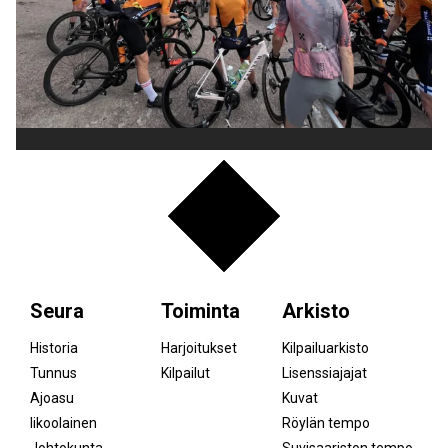
Seura
Toiminta
Arkisto
Historia
Harjoitukset
Kilpailuarkisto
Tunnus
Kilpailut
Lisenssiajajat
Ajoasu
Kuvat
Iikoolainen
Röylän tempo
Johtokunta
Suvisaariston tempo