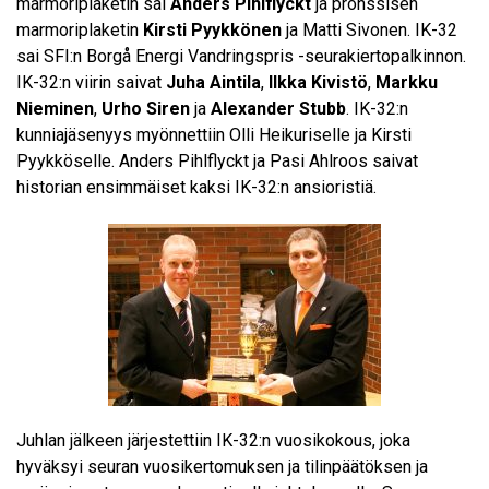
marmoriplaketin sai
Anders Pihlflyckt
ja pronssisen
marmoriplaketin
Kirsti Pyykkönen
ja Matti Sivonen. IK-32
sai SFI:n Borgå Energi Vandringspris -seurakiertopalkinnon.
IK-32:n viirin saivat
Juha Aintila
,
Ilkka Kivistö
,
Markku
Nieminen
,
Urho Siren
ja
Alexander Stubb
. IK-32:n
kunniajäsenyys myönnettiin Olli Heikuriselle ja Kirsti
Pyykköselle. Anders Pihlflyckt ja Pasi Ahlroos saivat
historian ensimmäiset kaksi IK-32:n ansioristiä.
Juhlan jälkeen järjestettiin IK-32:n vuosikokous, joka
hyväksyi seuran vuosikertomuksen ja tilinpäätöksen ja