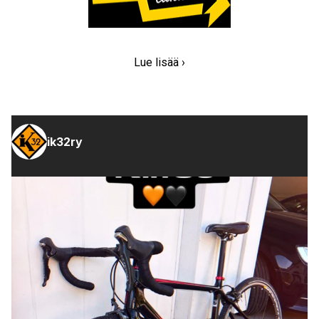
Lue lisää ›
ik32ry