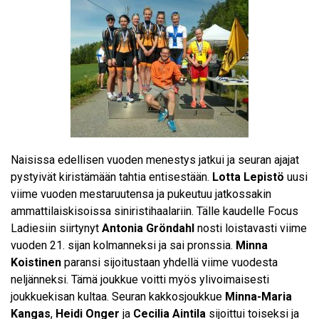
Naisissa edellisen vuoden menestys jatkui ja seuran ajajat
pystyivät kiristämään tahtia entisestään.
Lotta Lepistö
uusi
viime vuoden mestaruutensa ja pukeutuu jatkossakin
ammattilaiskisoissa siniristihaalariin. Tälle kaudelle Focus
Ladiesiin siirtynyt
Antonia Gröndahl
nosti loistavasti viime
vuoden 21. sijan kolmanneksi ja sai pronssia.
Minna
Koistinen
paransi sijoitustaan yhdellä viime vuodesta
neljänneksi. Tämä joukkue voitti myös ylivoimaisesti
joukkuekisan kultaa. Seuran kakkosjoukkue
Minna-Maria
Kangas
,
Heidi Onger
ja
Cecilia Aintila
sijoittui toiseksi ja