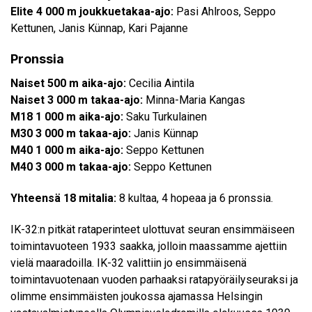
Elite 4 000 m joukkuetakaa-ajo:
Pasi Ahlroos, Seppo
Kettunen, Janis Künnap, Kari Pajanne
Pronssia
Naiset 500 m aika-ajo:
Cecilia Aintila
Naiset 3 000 m takaa-ajo:
Minna-Maria Kangas
M18 1 000 m aika-ajo:
Saku Turkulainen
M30 3 000 m takaa-ajo:
Janis Künnap
M40 1 000 m aika-ajo:
Seppo Kettunen
M40 3 000 m takaa-ajo:
Seppo Kettunen
Yhteensä 18 mitalia:
8 kultaa, 4 hopeaa ja 6 pronssia.
IK-32:n pitkät rataperinteet ulottuvat seuran ensimmäiseen
toimintavuoteen 1933 saakka, jolloin maassamme ajettiin
vielä maaradoilla. IK-32 valittiin jo ensimmäisenä
toimintavuotenaan vuoden parhaaksi ratapyöräilyseuraksi ja
olimme ensimmäisten joukossa ajamassa Helsingin