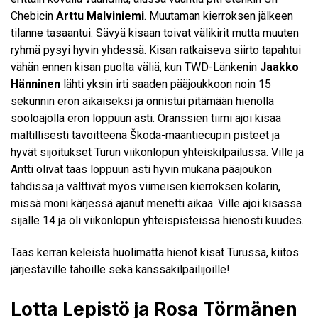
Chebicin
Arttu Malviniemi
. Muutaman kierroksen jälkeen
tilanne tasaantui. Sävyä kisaan toivat välikirit mutta muuten
ryhmä pysyi hyvin yhdessä. Kisan ratkaiseva siirto tapahtui
vähän ennen kisan puolta väliä, kun TWD-Länkenin
Jaakko
Hänninen
lähti yksin irti saaden pääjoukkoon noin 15
sekunnin eron aikaiseksi ja onnistui pitämään hienolla
sooloajolla eron loppuun asti. Oranssien tiimi ajoi kisaa
maltillisesti tavoitteena Škoda-maantiecupin pisteet ja
hyvät sijoitukset Turun viikonlopun yhteiskilpailussa. Ville ja
Antti olivat taas loppuun asti hyvin mukana pääjoukon
tahdissa ja välttivät myös viimeisen kierroksen kolarin,
missä moni kärjessä ajanut menetti aikaa. Ville ajoi kisassa
sijalle 14 ja oli viikonlopun yhteispisteissä hienosti kuudes.
Taas kerran keleistä huolimatta hienot kisat Turussa, kiitos
järjestäville tahoille sekä kanssakilpailijoille!
Lotta Lepistö ja Rosa Törmänen