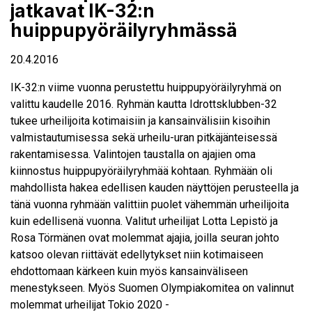
jatkavat IK-32:n
huippupyöräilyryhmässä
20.4.2016
IK-32:n viime vuonna perustettu huippupyöräilyryhmä on
valittu kaudelle 2016. Ryhmän kautta Idrottsklubben-32
tukee urheilijoita kotimaisiin ja kansainvälisiin kisoihin
valmistautumisessa sekä urheilu-uran pitkäjänteisessä
rakentamisessa. Valintojen taustalla on ajajien oma
kiinnostus huippupyöräilyryhmää kohtaan. Ryhmään oli
mahdollista hakea edellisen kauden näyttöjen perusteella ja
tänä vuonna ryhmään valittiin puolet vähemmän urheilijoita
kuin edellisenä vuonna. Valitut urheilijat
Lotta Lepistö
ja
Rosa Törmänen
ovat molemmat ajajia, joilla seuran johto
katsoo olevan riittävät edellytykset niin kotimaiseen
ehdottomaan kärkeen kuin myös kansainväliseen
menestykseen. Myös Suomen Olympiakomitea on valinnut
molemmat urheilijat Tokio 2020 -