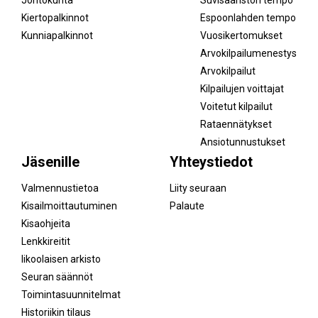
Kiertopalkinnot
Espoonlahden tempo
Kunniapalkinnot
Vuosikertomukset
Arvokilpailumenestys
Arvokilpailut
Kilpailujen voittajat
Voitetut kilpailut
Rataennätykset
Ansiotunnustukset
Jäsenille
Yhteystiedot
Valmennustietoa
Liity seuraan
Kisailmoittautuminen
Palaute
Kisaohjeita
Lenkkireitit
Iikoolaisen arkisto
Seuran säännöt
Toimintasuunnitelmat
Historiikin tilaus