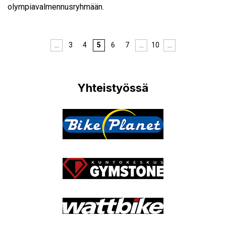
olympiavalmennusryhmään.
Edellinen
Seuraava
…
3
4
5
6
7
…
10
…
Yhteistyössä