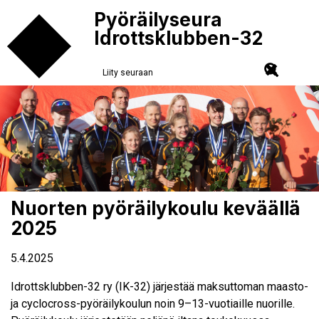
Pyöräilyseura
Idrottsklubben-32
Liity seuraan
Nuorten pyöräilykoulu keväällä
2025
5.4.2025
Idrottsklubben-32 ry (IK-32) järjestää maksuttoman maasto-
ja cyclocross-pyöräilykoulun noin 9–13-vuotiaille nuorille.