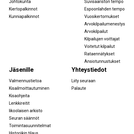
Johtokunta
Suvisaariston tempo
Kiertopalkinnot
Espoonlahden tempo
Kunniapalkinnot
Vuosikertomukset
Arvokilpailumenestys
Arvokilpailut
Kilpailujen voittajat
Voitetut kilpailut
Rataennätykset
Ansiotunnustukset
Jäsenille
Yhteystiedot
Valmennustietoa
Liity seuraan
Kisailmoittautuminen
Palaute
Kisaohjeita
Lenkkireitit
Iikoolaisen arkisto
Seuran säännöt
Toimintasuunnitelmat
Historiikin tilaus