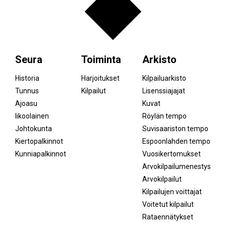
Seura
Toiminta
Arkisto
Historia
Harjoitukset
Kilpailuarkisto
Tunnus
Kilpailut
Lisenssiajajat
Ajoasu
Kuvat
Iikoolainen
Röylän tempo
Johtokunta
Suvisaariston tempo
Kiertopalkinnot
Espoonlahden tempo
Kunniapalkinnot
Vuosikertomukset
Arvokilpailumenestys
Arvokilpailut
Kilpailujen voittajat
Voitetut kilpailut
Rataennätykset