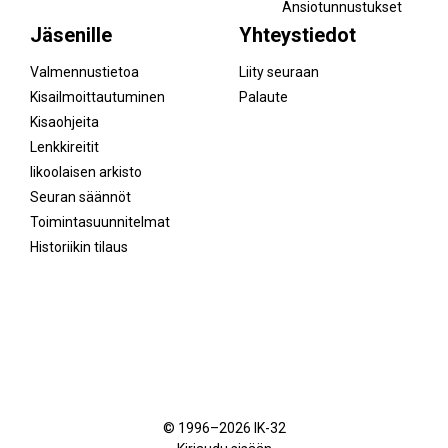
Ansiotunnustukset
Jäsenille
Yhteystiedot
Valmennustietoa
Liity seuraan
Kisailmoittautuminen
Palaute
Kisaohjeita
Lenkkireitit
Iikoolaisen arkisto
Seuran säännöt
Toimintasuunnitelmat
Historiikin tilaus
Facebook
Instagram
© 1996–2026 IK-32