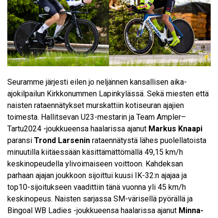
Seuramme järjesti eilen jo
neljännen kansallisen aika-
ajokilpailun
Kirkkonummen Lapinkylässä. Sekä miesten että
naisten rataennätykset murskattiin kotiseuran ajajien
toimesta. Hallitsevan U23-mestarin ja
Team Ampler–
Tartu2024 -joukkueensa
haalarissa ajanut
Markus Knaapi
paransi
Trond Larsenin
rataennätystä lähes puolellatoista
minuutilla kiitäessään käsittämättömällä 49,15 km/h
keskinopeudella ylivoimaiseen voittoon. Kahdeksan
parhaan ajajan joukkoon sijoittui kuusi IK-32:n ajajaa ja
top10-sijoitukseen vaadittiin tänä vuonna yli 45 km/h
keskinopeus. Naisten sarjassa SM-värisellä pyörällä ja
Bingoal WB Ladies -joukkueensa
haalarissa ajanut
Minna-