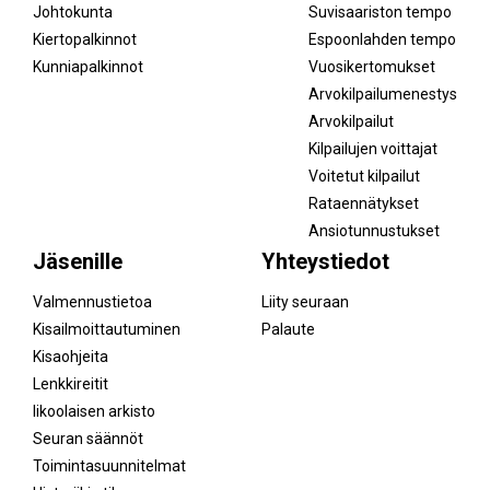
Johtokunta
Suvisaariston tempo
Kiertopalkinnot
Espoonlahden tempo
Kunniapalkinnot
Vuosikertomukset
Arvokilpailumenestys
Arvokilpailut
Kilpailujen voittajat
Voitetut kilpailut
Rataennätykset
Ansiotunnustukset
Jäsenille
Yhteystiedot
Valmennustietoa
Liity seuraan
Kisailmoittautuminen
Palaute
Kisaohjeita
Lenkkireitit
Iikoolaisen arkisto
Seuran säännöt
Toimintasuunnitelmat