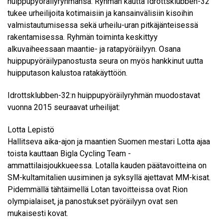
huippupyöräilyryhmänsä. Ryhmän kautta Idrottsklubben-32
tukee urheilijoita kotimaisiin ja kansainvälisiin kisoihin
valmistautumisessa sekä urheilu-uran pitkäjänteisessä
rakentamisessa. Ryhmän toiminta keskittyy
alkuvaiheessaan maantie- ja ratapyöräilyyn. Osana
huippupyöräilypanostusta seura on myös hankkinut uutta
huipputason kalustoa ratakäyttöön.
Idrottsklubben-32:n huippupyöräilyryhmän muodostavat
vuonna 2015 seuraavat urheilijat:
Lotta Lepistö
Hallitseva aika-ajon ja maantien Suomen mestari Lotta ajaa
toista kauttaan Bigla Cycling Team -
ammattilaisjoukkueessa. Lotalla kauden päätavoitteina on
SM-kultamitalien uusiminen ja syksyllä ajettavat MM-kisat.
Pidemmällä tähtäimellä Lotan tavoitteissa ovat Rion
olympialaiset, ja panostukset pyöräilyyn ovat sen
mukaisesti kovat.