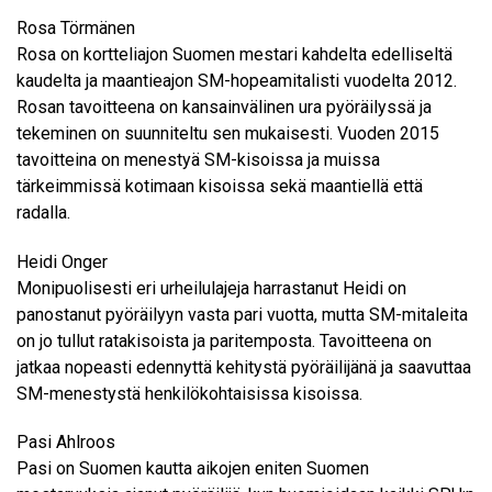
Rosa Törmänen
Rosa on kortteliajon Suomen mestari kahdelta edelliseltä
kaudelta ja maantieajon SM-hopeamitalisti vuodelta 2012.
Rosan tavoitteena on kansainvälinen ura pyöräilyssä ja
tekeminen on suunniteltu sen mukaisesti. Vuoden 2015
tavoitteina on menestyä SM-kisoissa ja muissa
tärkeimmissä kotimaan kisoissa sekä maantiellä että
radalla.
Heidi Onger
Monipuolisesti eri urheilulajeja harrastanut Heidi on
panostanut pyöräilyyn vasta pari vuotta, mutta SM-mitaleita
on jo tullut ratakisoista ja paritemposta. Tavoitteena on
jatkaa nopeasti edennyttä kehitystä pyöräilijänä ja saavuttaa
SM-menestystä henkilökohtaisissa kisoissa.
Pasi Ahlroos
Pasi on Suomen kautta aikojen eniten Suomen