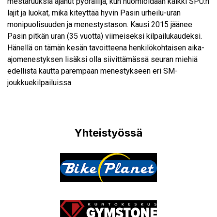
mestaruuksia ajanut pyöräilijä, kun huomioidaan kaikki SPU:n
lajit ja luokat, mikä kiteyttää hyvin Pasin urheilu-uran
monipuolisuuden ja menestystason. Kausi 2015 jäänee
Pasin pitkän uran (35 vuotta) viimeiseksi kilpailukaudeksi.
Hänellä on tämän kesän tavoitteena henkilökohtaisen aika-
ajomenestyksen lisäksi olla siivittämässä seuran miehiä
edellistä kautta parempaan menestykseen eri SM-
joukkuekilpailuissa.
Yhteistyössä