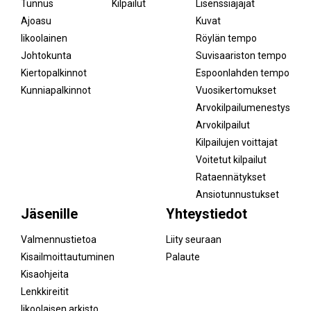
Tunnus
Kilpailut
Lisenssiajajat
Ajoasu
Kuvat
Iikoolainen
Röylän tempo
Johtokunta
Suvisaariston tempo
Kiertopalkinnot
Espoonlahden tempo
Kunniapalkinnot
Vuosikertomukset
Arvokilpailumenestys
Arvokilpailut
Kilpailujen voittajat
Voitetut kilpailut
Rataennätykset
Ansiotunnustukset
Jäsenille
Yhteystiedot
Valmennustietoa
Liity seuraan
Kisailmoittautuminen
Palaute
Kisaohjeita
Lenkkireitit
Iikoolaisen arkisto