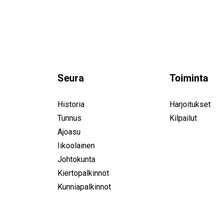
Seura
Toiminta
Historia
Harjoitukset
Tunnus
Kilpailut
Ajoasu
Iikoolainen
Johtokunta
Kiertopalkinnot
Kunniapalkinnot