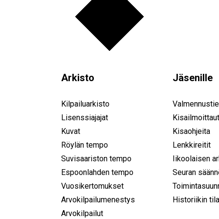
Arkisto
Jäsenille
Kilpailuarkisto
Valmennustie
Lisenssiajajat
Kisailmoittau
Kuvat
Kisaohjeita
Röylän tempo
Lenkkireitit
Suvisaariston tempo
Iikoolaisen a
Espoonlahden tempo
Seuran säänn
Vuosikertomukset
Toimintasuun
Arvokilpailumenestys
Historiikin til
Arvokilpailut