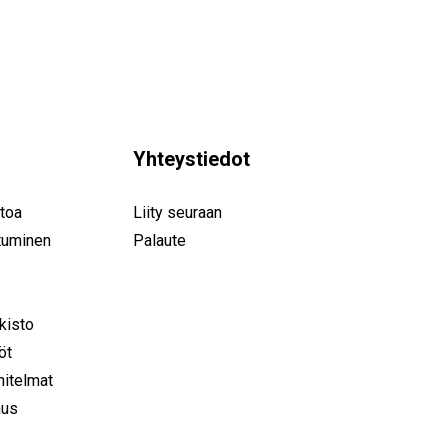
Yhteystiedot
toa
Liity seuraan
tuminen
Palaute
rkisto
öt
nitelmat
aus