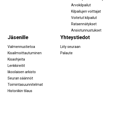
Arvokilpailut
Kilpailujen voittajat
Voitetut kilpailut
Rataennätykset
Ansiotunnustukset
Jäsenille
Yhteystiedot
Valmennustietoa
Liity seuraan
Kisailmoittautuminen
Palaute
Kisaohjeita
Lenkkireitit
Iikoolaisen arkisto
Seuran säännöt
Toimintasuunnitelmat
Historiikin tilaus