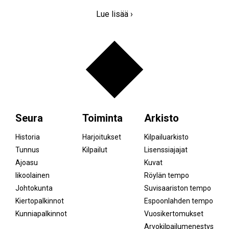
Lue lisää ›
Seura
Toiminta
Arkisto
Historia
Harjoitukset
Kilpailuarkisto
Tunnus
Kilpailut
Lisenssiajajat
Ajoasu
Kuvat
Iikoolainen
Röylän tempo
Johtokunta
Suvisaariston tempo
Kiertopalkinnot
Espoonlahden tempo
Kunniapalkinnot
Vuosikertomukset
Arvokilpailumenestys