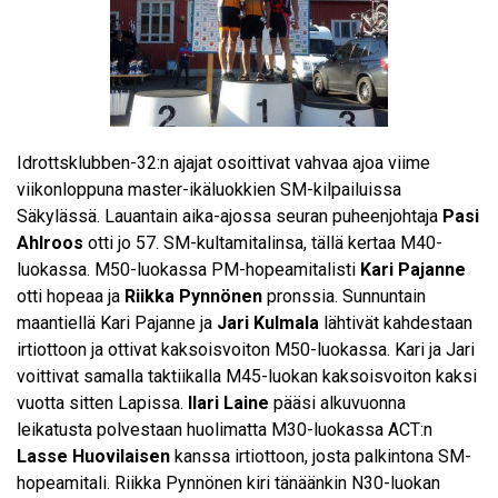
Idrottsklubben-32:n ajajat osoittivat vahvaa ajoa viime
viikonloppuna master-ikäluokkien SM-kilpailuissa
Säkylässä. Lauantain aika-ajossa seuran puheenjohtaja
Pasi
Ahlroos
otti jo 57. SM-kultamitalinsa, tällä kertaa M40-
luokassa. M50-luokassa PM-hopeamitalisti
Kari Pajanne
otti hopeaa ja
Riikka Pynnönen
pronssia. Sunnuntain
maantiellä Kari Pajanne ja
Jari Kulmala
lähtivät kahdestaan
irtiottoon ja ottivat kaksoisvoiton M50-luokassa. Kari ja Jari
voittivat samalla taktiikalla M45-luokan kaksoisvoiton kaksi
vuotta sitten Lapissa.
Ilari Laine
pääsi alkuvuonna
leikatusta polvestaan huolimatta M30-luokassa ACT:n
Lasse Huovilaisen
kanssa irtiottoon, josta palkintona SM-
hopeamitali. Riikka Pynnönen kiri tänäänkin N30-luokan