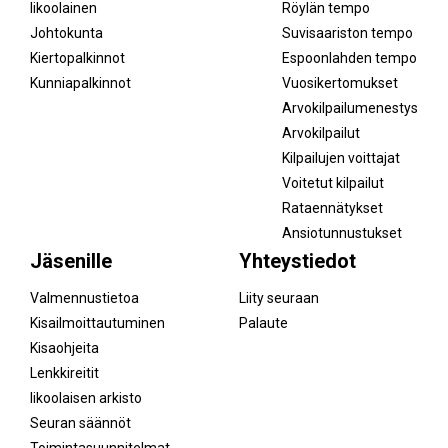
Iikoolainen
Röylän tempo
Johtokunta
Suvisaariston tempo
Kiertopalkinnot
Espoonlahden tempo
Kunniapalkinnot
Vuosikertomukset
Arvokilpailumenestys
Arvokilpailut
Kilpailujen voittajat
Voitetut kilpailut
Rataennätykset
Ansiotunnustukset
Jäsenille
Yhteystiedot
Valmennustietoa
Liity seuraan
Kisailmoittautuminen
Palaute
Kisaohjeita
Lenkkireitit
Iikoolaisen arkisto
Seuran säännöt
Toimintasuunnitelmat