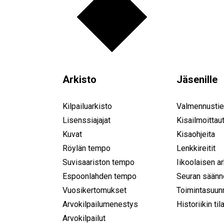
Arkisto
Jäsenille
Kilpailuarkisto
Valmennustie
Lisenssiajajat
Kisailmoittau
Kuvat
Kisaohjeita
Röylän tempo
Lenkkireitit
Suvisaariston tempo
Iikoolaisen a
Espoonlahden tempo
Seuran säänn
Vuosikertomukset
Toimintasuun
Arvokilpailumenestys
Historiikin til
Arvokilpailut