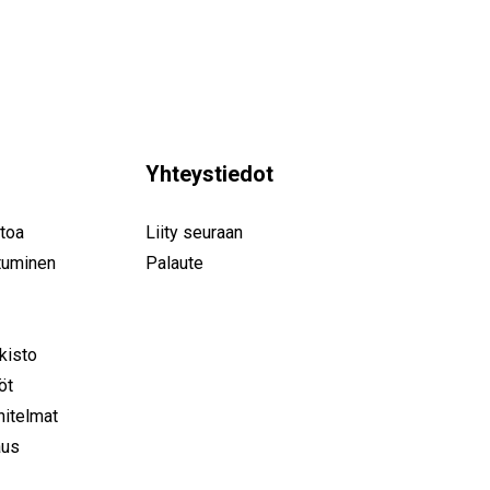
Yhteystiedot
toa
Liity seuraan
tuminen
Palaute
rkisto
öt
nitelmat
aus