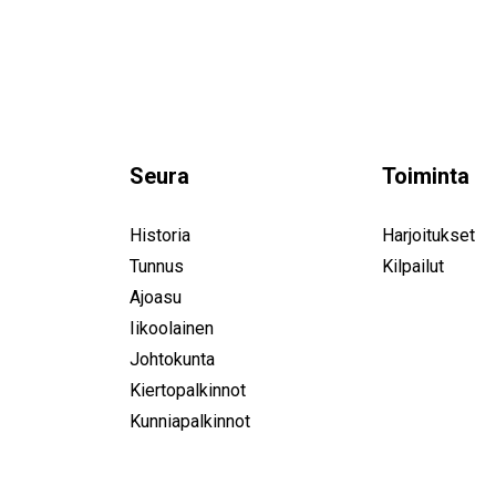
Seura
Toiminta
Historia
Harjoitukset
Tunnus
Kilpailut
Ajoasu
Iikoolainen
Johtokunta
Kiertopalkinnot
Kunniapalkinnot