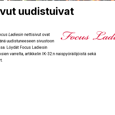
vut uudistuivat
ocus Ladiesin
nettisivut ovat
esänä uudistuneeseen sivustoon
nsa. Löydät Focus Ladiesin
uosien varrelta, artikkelin IK-32:n naispyöräilijöistä sekä
t.