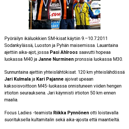
Pyöräilyn ikäluokkien SM-kisat käytiin 9.–10.7.2011
Sodankylässä, Luoston ja Pyhän maisemissa. Lauantaina
ajettiin aika-ajot, jossa
Pasi Ahlroos
saavutti hopeaa
luokassa M40 ja
Janne Nurminen
pronssia luokassa M30.
Sunnuntaina ajettiin yhteislähtökisat. 120 km yhteislähdössä
Jari Kulmala
ja
Kari Pajanne
ajoivat upeaan
kaksoisvoittoon M45-luokassa onnistuneen viiden hengen
irtioton seurauksena. Jari käynnisti irtioton 50 km ennen
maalia.
Focus Ladies -teamista
Riikka Pynnönen
otti loistavalla
suorituksella kultamitalin sekä aika-ajosta että maantieltä.