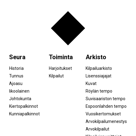
Seura
Toiminta
Arkisto
Historia
Harjoitukset
Kilpailuarkisto
Tunnus
Kilpailut
Lisenssiajajat
Ajoasu
Kuvat
Iikoolainen
Röylän tempo
Johtokunta
Suvisaariston tempo
Kiertopalkinnot
Espoonlahden tempo
Kunniapalkinnot
Vuosikertomukset
Arvokilpailumenestys
Arvokilpailut