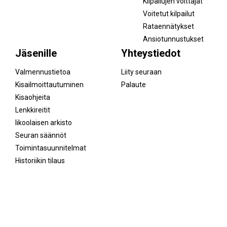
Kilpailujen voittajat
Voitetut kilpailut
Rataennätykset
Ansiotunnustukset
Jäsenille
Yhteystiedot
Valmennustietoa
Liity seuraan
Kisailmoittautuminen
Palaute
Kisaohjeita
Lenkkireitit
Iikoolaisen arkisto
Seuran säännöt
Toimintasuunnitelmat
Historiikin tilaus