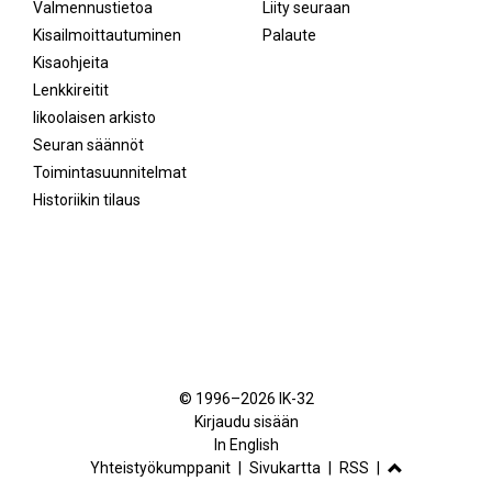
Valmennustietoa
Liity seuraan
Kisailmoittautuminen
Palaute
Kisaohjeita
Lenkkireitit
Iikoolaisen arkisto
Seuran säännöt
Toimintasuunnitelmat
Historiikin tilaus
Facebook
Instagram
© 1996–2026 IK-32
Kirjaudu sisään
In English
Yhteistyökumppanit
Sivukartta
RSS