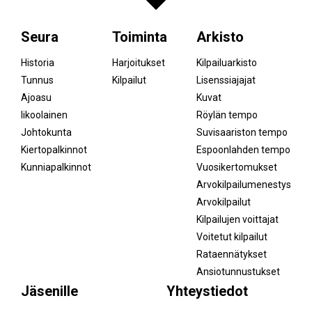
Seura
Toiminta
Arkisto
Historia
Harjoitukset
Kilpailuarkisto
Tunnus
Kilpailut
Lisenssiajajat
Ajoasu
Kuvat
Iikoolainen
Röylän tempo
Johtokunta
Suvisaariston tempo
Kiertopalkinnot
Espoonlahden tempo
Kunniapalkinnot
Vuosikertomukset
Arvokilpailumenestys
Arvokilpailut
Kilpailujen voittajat
Voitetut kilpailut
Rataennätykset
Ansiotunnustukset
Jäsenille
Yhteystiedot