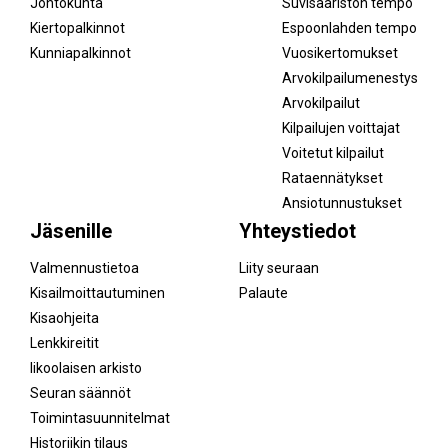
Johtokunta
Suvisaariston tempo
Kiertopalkinnot
Espoonlahden tempo
Kunniapalkinnot
Vuosikertomukset
Arvokilpailumenestys
Arvokilpailut
Kilpailujen voittajat
Voitetut kilpailut
Rataennätykset
Ansiotunnustukset
Jäsenille
Yhteystiedot
Valmennustietoa
Liity seuraan
Kisailmoittautuminen
Palaute
Kisaohjeita
Lenkkireitit
Iikoolaisen arkisto
Seuran säännöt
Toimintasuunnitelmat
Historiikin tilaus