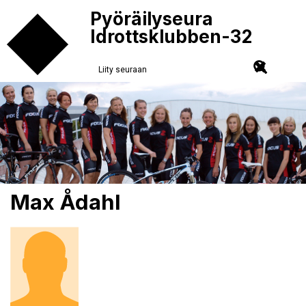
Pyöräilyseura
Idrottsklubben-32
Liity seuraan
Max Ådahl