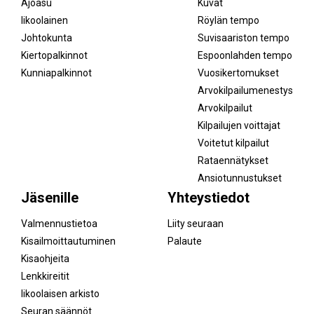
Ajoasu
Kuvat
Iikoolainen
Röylän tempo
Johtokunta
Suvisaariston tempo
Kiertopalkinnot
Espoonlahden tempo
Kunniapalkinnot
Vuosikertomukset
Arvokilpailumenestys
Arvokilpailut
Kilpailujen voittajat
Voitetut kilpailut
Rataennätykset
Ansiotunnustukset
Jäsenille
Yhteystiedot
Valmennustietoa
Liity seuraan
Kisailmoittautuminen
Palaute
Kisaohjeita
Lenkkireitit
Iikoolaisen arkisto
Seuran säännöt