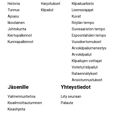
Historia
Harjoitukset
Kilpailuarkisto
Tunnus
Kilpailut
Lisenssiajajat
Ajoasu
Kuvat
Iikoolainen
Röylän tempo
Johtokunta
Suvisaariston tempo
Kiertopalkinnot
Espoonlahden tempo
Kunniapalkinnot
Vuosikertomukset
Arvokilpailumenestys
Arvokilpailut
Kilpailujen voittajat
Voitetut kilpailut
Rataennätykset
Ansiotunnustukset
Jäsenille
Yhteystiedot
Valmennustietoa
Liity seuraan
Kisailmoittautuminen
Palaute
Kisaohjeita