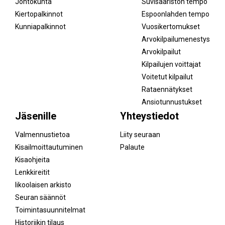
Johtokunta
Suvisaariston tempo
Kiertopalkinnot
Espoonlahden tempo
Kunniapalkinnot
Vuosikertomukset
Arvokilpailumenestys
Arvokilpailut
Kilpailujen voittajat
Voitetut kilpailut
Rataennätykset
Ansiotunnustukset
Jäsenille
Yhteystiedot
Valmennustietoa
Liity seuraan
Kisailmoittautuminen
Palaute
Kisaohjeita
Lenkkireitit
Iikoolaisen arkisto
Seuran säännöt
Toimintasuunnitelmat
Historiikin tilaus