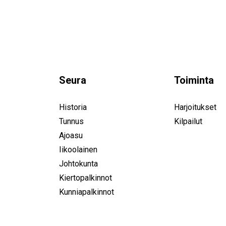
Seura
Toiminta
Historia
Harjoitukset
Tunnus
Kilpailut
Ajoasu
Iikoolainen
Johtokunta
Kiertopalkinnot
Kunniapalkinnot