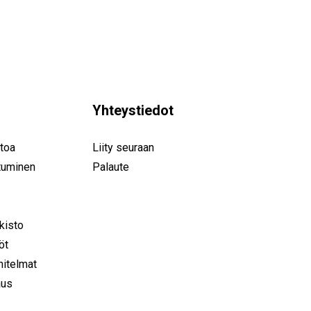
Yhteystiedot
toa
Liity seuraan
tuminen
Palaute
rkisto
öt
nitelmat
aus