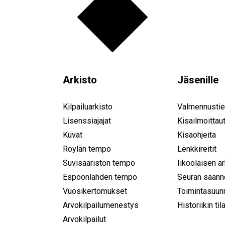
Arkisto
Jäsenille
Kilpailuarkisto
Valmennustie
Lisenssiajajat
Kisailmoittau
Kuvat
Kisaohjeita
Röylän tempo
Lenkkireitit
Suvisaariston tempo
Iikoolaisen a
Espoonlahden tempo
Seuran säänn
Vuosikertomukset
Toimintasuun
Arvokilpailumenestys
Historiikin til
Arvokilpailut