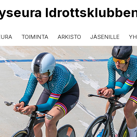
lyseura Idrottsklubbe
EURA
TOIMINTA
ARKISTO
JÄSENILLE
YH