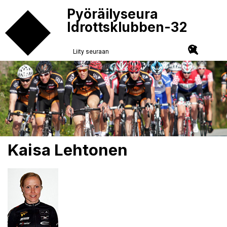
Pyöräilyseura
Idrottsklubben-32
Liity seuraan
Kaisa Lehtonen