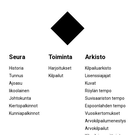
Seura
Toiminta
Arkisto
Historia
Harjoitukset
Kilpailuarkisto
Tunnus
Kilpailut
Lisenssiajajat
Ajoasu
Kuvat
Iikoolainen
Röylän tempo
Johtokunta
Suvisaariston tempo
Kiertopalkinnot
Espoonlahden tempo
Kunniapalkinnot
Vuosikertomukset
Arvokilpailumenestys
Arvokilpailut