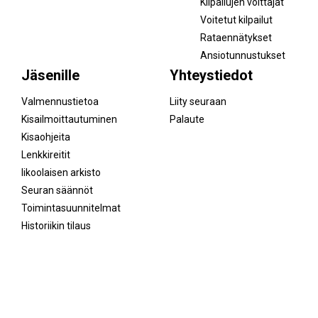
Kilpailujen voittajat
Voitetut kilpailut
Rataennätykset
Ansiotunnustukset
Jäsenille
Yhteystiedot
Valmennustietoa
Liity seuraan
Kisailmoittautuminen
Palaute
Kisaohjeita
Lenkkireitit
Iikoolaisen arkisto
Seuran säännöt
Toimintasuunnitelmat
Historiikin tilaus