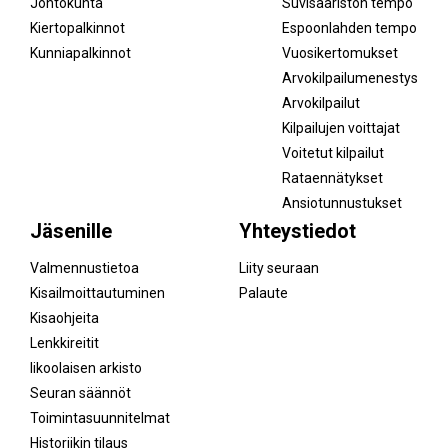
Johtokunta
Suvisaariston tempo
Kiertopalkinnot
Espoonlahden tempo
Kunniapalkinnot
Vuosikertomukset
Arvokilpailumenestys
Arvokilpailut
Kilpailujen voittajat
Voitetut kilpailut
Rataennätykset
Ansiotunnustukset
Jäsenille
Yhteystiedot
Valmennustietoa
Liity seuraan
Kisailmoittautuminen
Palaute
Kisaohjeita
Lenkkireitit
Iikoolaisen arkisto
Seuran säännöt
Toimintasuunnitelmat
Historiikin tilaus