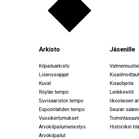
Arkisto
Jäsenille
Kilpailuarkisto
Valmennustie
Lisenssiajajat
Kisailmoittau
Kuvat
Kisaohjeita
Röylän tempo
Lenkkireitit
Suvisaariston tempo
Iikoolaisen a
Espoonlahden tempo
Seuran säänn
Vuosikertomukset
Toimintasuun
Arvokilpailumenestys
Historiikin til
Arvokilpailut