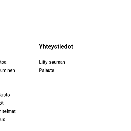
Yhteystiedot
toa
Liity seuraan
tuminen
Palaute
rkisto
öt
nitelmat
aus