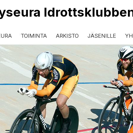
lyseura Idrottsklubbe
EURA
TOIMINTA
ARKISTO
JÄSENILLE
YH