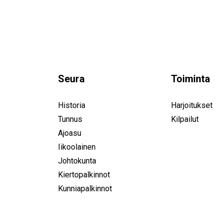
Seura
Toiminta
Historia
Harjoitukset
Tunnus
Kilpailut
Ajoasu
Iikoolainen
Johtokunta
Kiertopalkinnot
Kunniapalkinnot