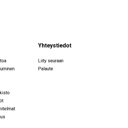
Yhteystiedot
toa
Liity seuraan
tuminen
Palaute
rkisto
öt
nitelmat
aus