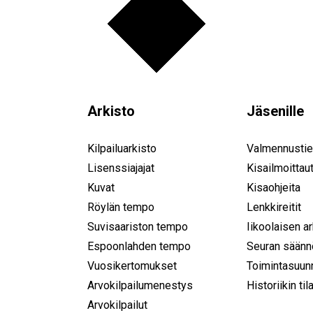
Arkisto
Jäsenille
Kilpailuarkisto
Valmennustie
Lisenssiajajat
Kisailmoittau
Kuvat
Kisaohjeita
Röylän tempo
Lenkkireitit
Suvisaariston tempo
Iikoolaisen a
Espoonlahden tempo
Seuran säänn
Vuosikertomukset
Toimintasuun
Arvokilpailumenestys
Historiikin til
Arvokilpailut