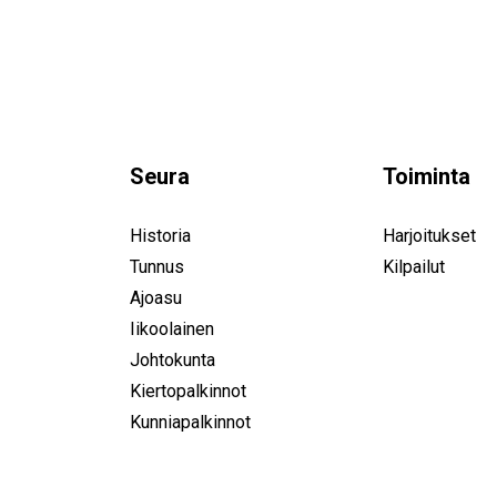
Seura
Toiminta
Historia
Harjoitukset
Tunnus
Kilpailut
Ajoasu
Iikoolainen
Johtokunta
Kiertopalkinnot
Kunniapalkinnot