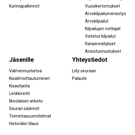
Kunniapalkinnot
Vuosikertomukset
Arvokilpailumenestys
Arvokilpailut
Kilpailujen voittajat
Voitetut kilpailut
Rataennätykset
Ansiotunnustukset
Jäsenille
Yhteystiedot
Valmennustietoa
Liity seuraan
Kisailmoittautuminen
Palaute
Kisaohjeita
Lenkkireitit
Iikoolaisen arkisto
Seuran säännöt
Toimintasuunnitelmat
Historiikin tilaus