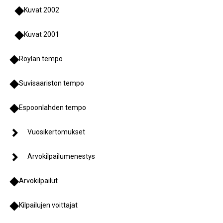
Kuvat 2002
Kuvat 2001
Röylän tempo
Suvisaariston tempo
Espoonlahden tempo
Vuosikertomukset
Arvokilpailumenestys
Arvokilpailut
Kilpailujen voittajat