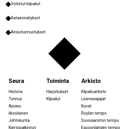
Voitetut kilpailut
Rataennätykset
Ansiotunnustukset
Seura
Toiminta
Arkisto
Historia
Harjoitukset
Kilpailuarkisto
Tunnus
Kilpailut
Lisenssiajajat
Ajoasu
Kuvat
Iikoolainen
Röylän tempo
Johtokunta
Suvisaariston tempo
Kiertopalkinnot
Espoonlahden tempo