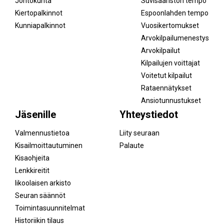
Johtokunta
Suvisaariston tempo
Kiertopalkinnot
Espoonlahden tempo
Kunniapalkinnot
Vuosikertomukset
Arvokilpailumenestys
Arvokilpailut
Kilpailujen voittajat
Voitetut kilpailut
Rataennätykset
Ansiotunnustukset
Jäsenille
Yhteystiedot
Valmennustietoa
Liity seuraan
Kisailmoittautuminen
Palaute
Kisaohjeita
Lenkkireitit
Iikoolaisen arkisto
Seuran säännöt
Toimintasuunnitelmat
Historiikin tilaus