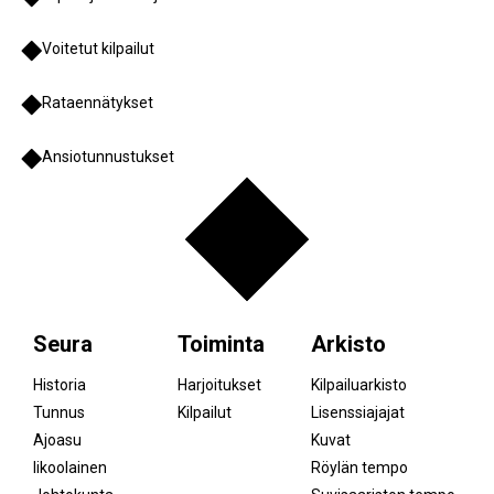
Voitetut kilpailut
Rataennätykset
Ansiotunnustukset
Seura
Toiminta
Arkisto
Historia
Harjoitukset
Kilpailuarkisto
Tunnus
Kilpailut
Lisenssiajajat
Ajoasu
Kuvat
Iikoolainen
Röylän tempo