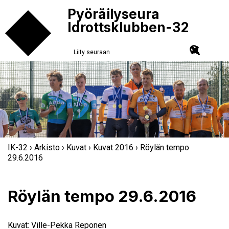
Pyöräilyseura
Idrottsklubben-32
Liity seuraan
IK-32
›
Arkisto
›
Kuvat
›
Kuvat 2016
› Röylän tempo
29.6.2016
Röylän tempo 29.6.2016
Kuvat: Ville-Pekka Reponen