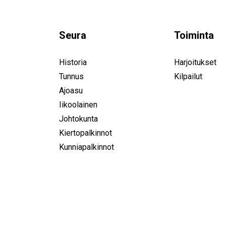
Seura
Toiminta
Historia
Harjoitukset
Tunnus
Kilpailut
Ajoasu
Iikoolainen
Johtokunta
Kiertopalkinnot
Kunniapalkinnot
IK-32