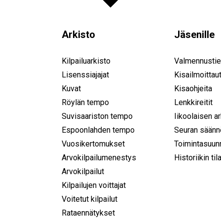
Arkisto
Jäsenille
Kilpailuarkisto
Valmennustie
Lisenssiajajat
Kisailmoittau
Kuvat
Kisaohjeita
Röylän tempo
Lenkkireitit
Suvisaariston tempo
Iikoolaisen a
Espoonlahden tempo
Seuran säänn
Vuosikertomukset
Toimintasuun
Arvokilpailumenestys
Historiikin til
Arvokilpailut
Kilpailujen voittajat
Voitetut kilpailut
Rataennätykset