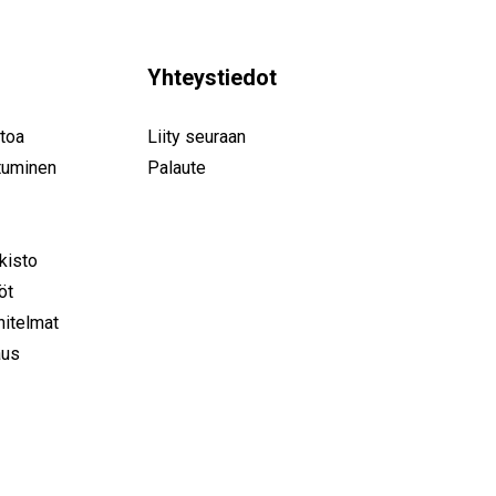
Yhteystiedot
toa
Liity seuraan
tuminen
Palaute
rkisto
öt
nitelmat
aus