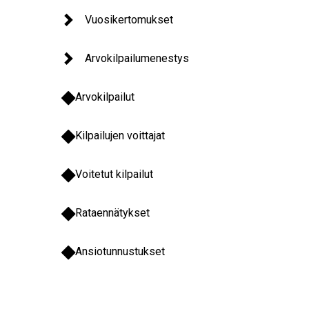
Vuosikertomukset
Arvokilpailumenestys
Arvokilpailut
Kilpailujen voittajat
Voitetut kilpailut
Rataennätykset
Ansiotunnustukset