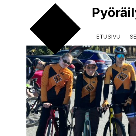
Pyöräi
ETUSIVU
S