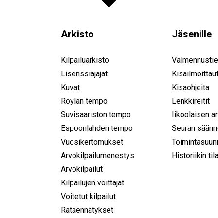
Arkisto
Jäsenille
Kilpailuarkisto
Valmennustie
Lisenssiajajat
Kisailmoittau
Kuvat
Kisaohjeita
Röylän tempo
Lenkkireitit
Suvisaariston tempo
Iikoolaisen a
Espoonlahden tempo
Seuran säänn
Vuosikertomukset
Toimintasuun
Arvokilpailumenestys
Historiikin til
Arvokilpailut
Kilpailujen voittajat
Voitetut kilpailut
Rataennätykset