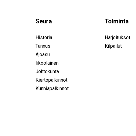
Seura
Toiminta
Historia
Harjoitukset
Tunnus
Kilpailut
Ajoasu
Iikoolainen
Johtokunta
Kiertopalkinnot
Kunniapalkinnot
IK-32