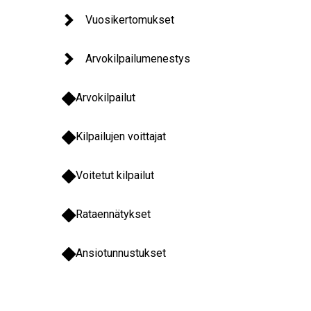
Vuosikertomukset
Arvokilpailumenestys
Arvokilpailut
Kilpailujen voittajat
Voitetut kilpailut
Rataennätykset
Ansiotunnustukset