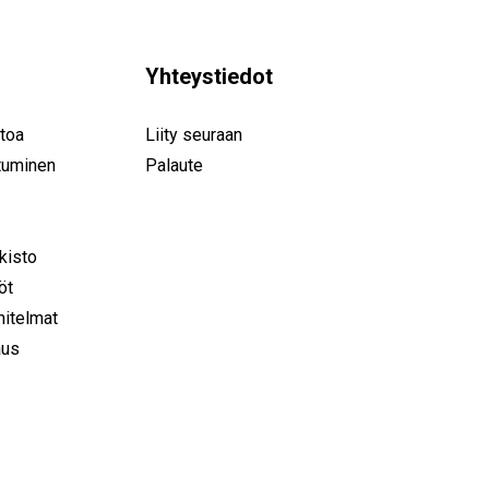
Yhteystiedot
toa
Liity seuraan
tuminen
Palaute
rkisto
öt
nitelmat
aus