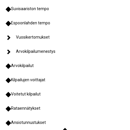
Suvisaariston tempo
Espoonlahden tempo
Vuosikertomukset
Arvokilpailumenestys
Arvokilpailut
Kilpailujen voittajat
Voitetut kilpailut
Rataennätykset
Ansiotunnustukset