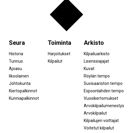
Seura
Toiminta
Arkisto
Historia
Harjoitukset
Kilpailuarkisto
Tunnus
Kilpailut
Lisenssiajajat
Ajoasu
Kuvat
Iikoolainen
Röylän tempo
Johtokunta
Suvisaariston tempo
Kiertopalkinnot
Espoonlahden tempo
Kunniapalkinnot
Vuosikertomukset
Arvokilpailumenestys
Arvokilpailut
Kilpailujen voittajat
Voitetut kilpailut