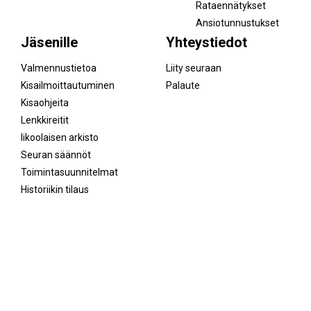
Rataennätykset
Ansiotunnustukset
Jäsenille
Yhteystiedot
Valmennustietoa
Liity seuraan
Kisailmoittautuminen
Palaute
Kisaohjeita
Lenkkireitit
Iikoolaisen arkisto
Seuran säännöt
Toimintasuunnitelmat
Historiikin tilaus
Facebook
Instagram