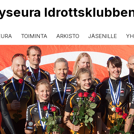
lyseura Idrottsklubbe
EURA
TOIMINTA
ARKISTO
JÄSENILLE
YH