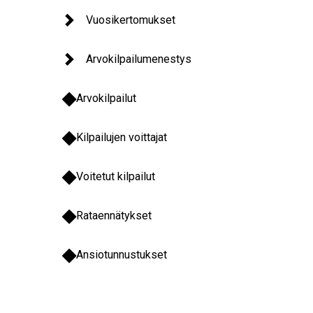
Vuosikertomukset
Arvokilpailumenestys
Arvokilpailut
Kilpailujen voittajat
Voitetut kilpailut
Rataennätykset
Ansiotunnustukset