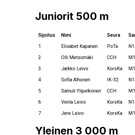
Juniorit 500 m
Sijoitus
Nimi
Seura
Sa
1
Elisabet Kapanen
PoTa
N1
2
Olli Metsomäki
CCH
M1
3
Jarkko Leivo
KorsKa
M1
4
Sofia Alhonen
IK-32
N1
5
Samuli Ylipelkonen
CCH
M1
6
Venla Leivo
KorsKa
N1
7
Jere Leivo
KorsKa
M1
Yleinen 3 000 m