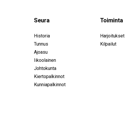
Seura
Toiminta
Historia
Harjoitukset
Tunnus
Kilpailut
Ajoasu
Iikoolainen
Johtokunta
Kiertopalkinnot
Kunniapalkinnot
IK-32