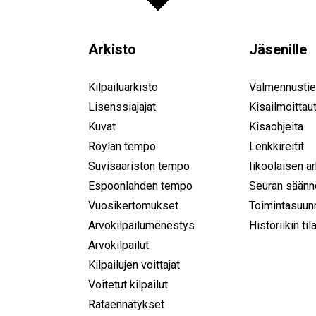
Arkisto
Jäsenille
Kilpailuarkisto
Valmennustie
Lisenssiajajat
Kisailmoittau
Kuvat
Kisaohjeita
Röylän tempo
Lenkkireitit
Suvisaariston tempo
Iikoolaisen a
Espoonlahden tempo
Seuran säänn
Vuosikertomukset
Toimintasuun
Arvokilpailumenestys
Historiikin til
Arvokilpailut
Kilpailujen voittajat
Voitetut kilpailut
Rataennätykset