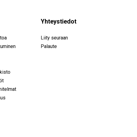
Yhteystiedot
toa
Liity seuraan
tuminen
Palaute
rkisto
öt
nitelmat
aus