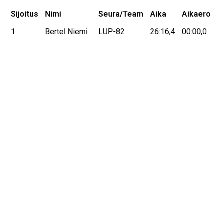
Sijoitus
Nimi
Seura/Team
Aika
Aikaero
1
Bertel Niemi
LUP-82
26:16,4
00:00,0
2
Seppo
JäPy
27:34,6
01:18,2
Aaltonen
3
Jukka
SäkY
29:07,9
02:51,5
Mäentaus
4
Jan Rolin
LUP-82
30:06,9
03:50,5
5
Henrik
LUP-82
30:25,9
04:09,5
Vinberg
Tenho
Akilles
DNS
Eteläinen
M65 19,2 km
Sijoitus
Nimi
Seura/Team
Aika
Aikaero