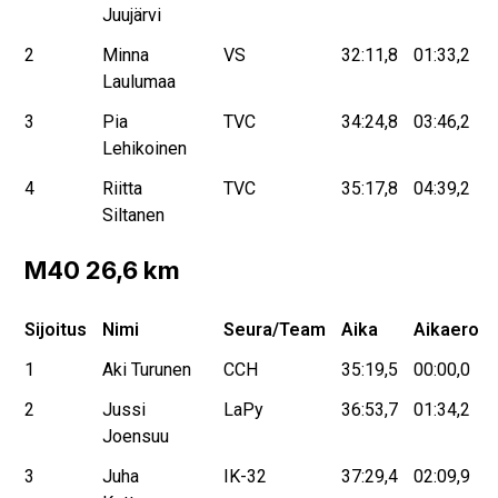
Juujärvi
2
Minna
VS
32:11,8
01:33,2
Laulumaa
3
Pia
TVC
34:24,8
03:46,2
Lehikoinen
4
Riitta
TVC
35:17,8
04:39,2
Siltanen
M40 26,6 km
Sijoitus
Nimi
Seura/Team
Aika
Aikaero
1
Aki Turunen
CCH
35:19,5
00:00,0
2
Jussi
LaPy
36:53,7
01:34,2
Joensuu
3
Juha
IK-32
37:29,4
02:09,9