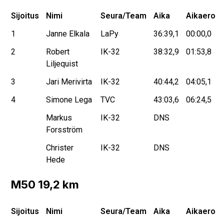
Sijoitus
Nimi
Seura/Team
Aika
Aikaero
1
Janne Elkala
LaPy
36:39,1
00:00,0
2
Robert
IK-32
38:32,9
01:53,8
Liljequist
3
Jari Merivirta
IK-32
40:44,2
04:05,1
4
Simone Lega
TVC
43:03,6
06:24,5
Markus
IK-32
DNS
Forsström
Christer
IK-32
DNS
Hede
M50 19,2 km
Sijoitus
Nimi
Seura/Team
Aika
Aikaero