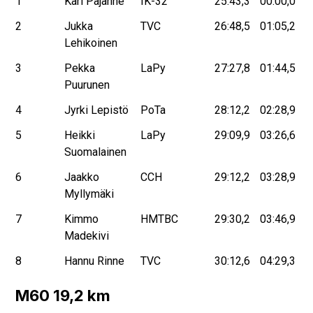
1
Kari Pajanne
IK-32
25:43,3
00:00,0
2
Jukka
TVC
26:48,5
01:05,2
Lehikoinen
3
Pekka
LaPy
27:27,8
01:44,5
Puurunen
4
Jyrki Lepistö
PoTa
28:12,2
02:28,9
5
Heikki
LaPy
29:09,9
03:26,6
Suomalainen
6
Jaakko
CCH
29:12,2
03:28,9
Myllymäki
7
Kimmo
HMTBC
29:30,2
03:46,9
Madekivi
8
Hannu Rinne
TVC
30:12,6
04:29,3
M60 19,2 km