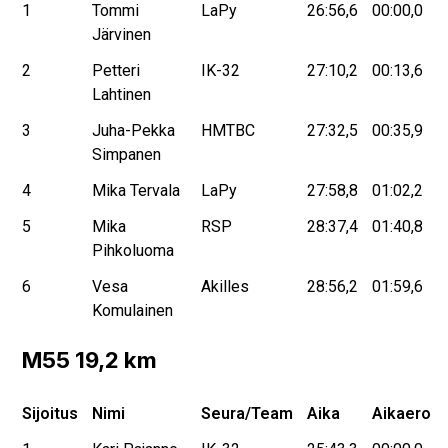
1
Tommi
LaPy
26:56,6
00:00,0
Järvinen
2
Petteri
IK-32
27:10,2
00:13,6
Lahtinen
3
Juha-Pekka
HMTBC
27:32,5
00:35,9
Simpanen
4
Mika Tervala
LaPy
27:58,8
01:02,2
5
Mika
RSP
28:37,4
01:40,8
Pihkoluoma
6
Vesa
Akilles
28:56,2
01:59,6
Komulainen
M55 19,2 km
Sijoitus
Nimi
Seura/Team
Aika
Aikaero