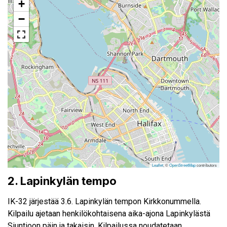
+
−
Leaflet
, ©
OpenStreetMap
contributors
2. Lapinkylän tempo
IK-32 järjestää 3.6. Lapinkylän tempon Kirkkonummella.
Kilpailu ajetaan henkilökohtaisena aika-ajona Lapinkylästä
Siuntioon päin ja takaisin. Kilpailussa noudatetaan