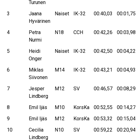
Turunen
3
Jaana
Naiset
IK-32
00:40,03
00:01,75
Hyvärinen
4
Petra
N18
CCH
00:42,26
00:03,98
Nurmi
5
Heidi
Naiset
IK-32
00:42,50
00:04,22
Onger
6
Miklas
M14
IK-32
00:43,21
00:04,93
Siivonen
7
Jesper
M12
SV
00:46,57
00:08,29
Lindberg
8
Emil Ijäs
M10
KorsKa
00:52,55
00:14,27
9
Emil Ijäs
M12
KorsKa
00:53,32
00:15,04
10
Cecilia
N10
SV
00:59,22
00:20,94
Lindberg