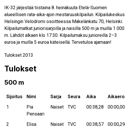
IK-32 järjestää tiistaina 8. heinäkuuta Etelä-Suomen
alueellisen rata-aika-ajon mestaruuskilpailun. Kilpailukeskus
Helsingin Velodromi osoitteessa Mäkelänkatu 70, Helsinki.
Kilpailumatkat juniorisarjoilla ja naisilla 500 m ja muilla 1 000
m. Lähdöt alkaen klo 17:30. Kilpailumaksu junioreilla 2–3
euroa ja muilla 5 euroa käteisellä. Tervetuloa ajamaan!
Tulokset 2013
Tulokset
500 m
Sijoitus
Nimi
Sarja
Seura
Aika
Aikaero
1
Pia
Naiset
TVC
00:38,28
00:00,00
Pensaari
2
Elisa
Naiset
TVC
00:38,57
00:00,29