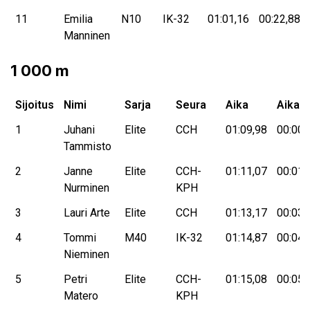
11
Emilia
N10
IK-32
01:01,16
00:22,88
Manninen
1 000 m
Sijoitus
Nimi
Sarja
Seura
Aika
Aikae
1
Juhani
Elite
CCH
01:09,98
00:00,
Tammisto
2
Janne
Elite
CCH-
01:11,07
00:01,
Nurminen
KPH
3
Lauri Arte
Elite
CCH
01:13,17
00:03,
4
Tommi
M40
IK-32
01:14,87
00:04,
Nieminen
5
Petri
Elite
CCH-
01:15,08
00:05,
Matero
KPH