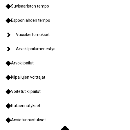
Suvisaariston tempo
Espoonlahden tempo
Vuosikertomukset
Arvokilpailumenestys
Arvokilpailut
Kilpailujen voittajat
Voitetut kilpailut
Rataennätykset
Ansiotunnustukset