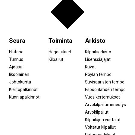
Seura
Toiminta
Arkisto
Historia
Harjoitukset
Kilpailuarkisto
Tunnus
Kilpailut
Lisenssiajajat
Ajoasu
Kuvat
Iikoolainen
Röylän tempo
Johtokunta
Suvisaariston tempo
Kiertopalkinnot
Espoonlahden tempo
Kunniapalkinnot
Vuosikertomukset
Arvokilpailumenestys
Arvokilpailut
Kilpailujen voittajat
Voitetut kilpailut
Rataennätykset