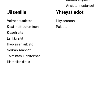
Ansiotunnustukset
Jäsenille
Yhteystiedot
Valmennustietoa
Liity seuraan
Kisailmoittautuminen
Palaute
Kisaohjeita
Lenkkireitit
Iikoolaisen arkisto
Seuran säännöt
Toimintasuunnitelmat
Historiikin tilaus
Facebook
Instagram
© 1996–2026 IK-32