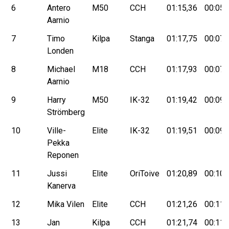
6
Antero
M50
CCH
01:15,36
00:05,
Aarnio
7
Timo
Kilpa
Stanga
01:17,75
00:07,
Londen
8
Michael
M18
CCH
01:17,93
00:07,
Aarnio
9
Harry
M50
IK-32
01:19,42
00:09,
Strömberg
10
Ville-
Elite
IK-32
01:19,51
00:09,
Pekka
Reponen
11
Jussi
Elite
OriToive
01:20,89
00:10,
Kanerva
12
Mika Vilen
Elite
CCH
01:21,26
00:11,
13
Jan
Kilpa
CCH
01:21,74
00:11,