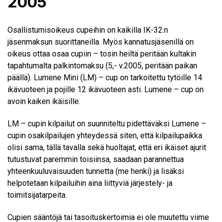
2005
Osallistumisoikeus cupeihin on kaikilla IK-32:n
jäsenmaksun suorittaneilla. Myös kannatusjäsenillä on
oikeus ottaa osaa cupiin – tosin heiltä peritään kultakin
tapahtumalta palkintomaksu (5,- v.2005, peritään paikan
päällä). Lumene Mini (LM) – cup on tarkoitettu tytöille 14
ikävuoteen ja pojille 12 ikävuoteen asti. Lumene – cup on
avoin kaiken ikäisille.
LM – cupin kilpailut on suunniteltu pidettäväksi Lumene –
cupin osakilpailujen yhteydessä siten, että kilpailupaikka
olisi sama, tällä tavalla sekä huoltajat, että eri ikäiset ajurit
tutustuvat paremmin toisiinsa, saadaan parannettua
yhteenkuuluvaisuuden tunnetta (me henki) ja lisäksi
helpotetaan kilpailuihin aina liittyviä järjestely- ja
toimitsijatarpeita.
Cupien sääntöjä tai tasoituskertoimia ei ole muutettu viime