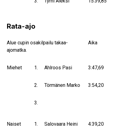
3.
Tyrni Aleksi
15:39,85
Rata-ajo
Alue cupin osakilpailu takaa-
Aika
ajomatka.
Miehet
1.
Ahlroos Pasi
3:47,69
2.
Törmänen Marko
3:54,20
3.
Naiset
1.
Salovaara Heini
4:39,20