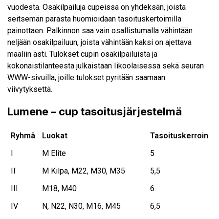
vuodesta. Osakilpailuja cupeissa on yhdeksän, joista
seitsemän parasta huomioidaan tasoituskertoimilla
painottaen. Palkinnon saa vain osallistumalla vähintään
neljään osakilpailuun, joista vähintään kaksi on ajettava
maaliin asti. Tulokset cupin osakilpailuista ja
kokonaistilanteesta julkaistaan Iikoolaisessa sekä seuran
WWW-sivuilla, joille tulokset pyritään saamaan
viivytyksettä.
Lumene – cup tasoitusjärjestelmä
Ryhmä
Luokat
Tasoituskerroin
I
M Elite
5
II
M Kilpa, M22, M30, M35
5,5
III
M18, M40
6
IV
N, N22, N30, M16, M45
6,5