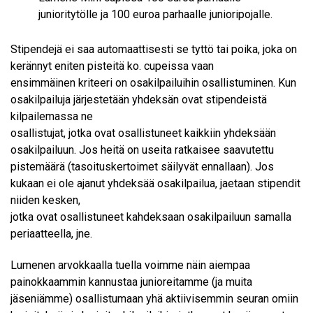
junioritytölle ja 100 euroa parhaalle junioripojalle.
Stipendejä ei saa automaattisesti se tyttö tai poika, joka on
kerännyt eniten pisteitä ko. cupeissa vaan
ensimmäinen kriteeri on osakilpailuihin osallistuminen. Kun
osakilpailuja järjestetään yhdeksän ovat stipendeistä
kilpailemassa ne
osallistujat, jotka ovat osallistuneet kaikkiin yhdeksään
osakilpailuun. Jos heitä on useita ratkaisee saavutettu
pistemäärä (tasoituskertoimet säilyvät ennallaan). Jos
kukaan ei ole ajanut yhdeksää osakilpailua, jaetaan stipendit
niiden kesken,
jotka ovat osallistuneet kahdeksaan osakilpailuun samalla
periaatteella, jne.
Lumenen arvokkaalla tuella voimme näin aiempaa
painokkaammin kannustaa junioreitamme (ja muita
jäseniämme) osallistumaan yhä aktiivisemmin seuran omiin