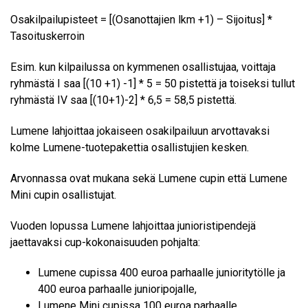
Osakilpailupisteet = [(Osanottajien lkm +1) – Sijoitus] *
Tasoituskerroin
Esim. kun kilpailussa on kymmenen osallistujaa, voittaja
ryhmästä I saa [(10 +1) -1] * 5 = 50 pistettä ja toiseksi tullut
ryhmästä IV saa [(10+1)-2] * 6,5 = 58,5 pistettä.
Lumene lahjoittaa jokaiseen osakilpailuun arvottavaksi
kolme Lumene-tuotepakettia osallistujien kesken.
Arvonnassa ovat mukana sekä Lumene cupin että Lumene
Mini cupin osallistujat.
Vuoden lopussa Lumene lahjoittaa junioristipendejä
jaettavaksi cup-kokonaisuuden pohjalta:
Lumene cupissa 400 euroa parhaalle junioritytölle ja
400 euroa parhaalle junioripojalle,
Lumene Mini cupissa 100 euroa parhaalle