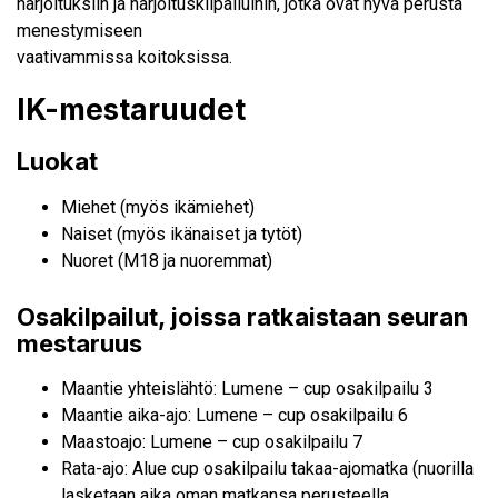
harjoituksiin ja harjoituskilpailuihin, jotka ovat hyvä perusta
menestymiseen
vaativammissa koitoksissa.
IK-mestaruudet
Luokat
Miehet (myös ikämiehet)
Naiset (myös ikänaiset ja tytöt)
Nuoret (M18 ja nuoremmat)
Osakilpailut, joissa ratkaistaan seuran
mestaruus
Maantie yhteislähtö: Lumene – cup osakilpailu 3
Maantie aika-ajo: Lumene – cup osakilpailu 6
Maastoajo: Lumene – cup osakilpailu 7
Rata-ajo: Alue cup osakilpailu takaa-ajomatka (nuorilla
lasketaan aika oman matkansa perusteella