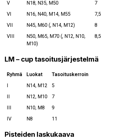
V
N18, N35, M50
7
VI
N16, N40, M14, M55
7,5
VII
N45, M60 (, N14, M12)
8
VIII
N50, M65, M70 (, N12, N10,
8,5
M10)
LM – cup tasoitusjärjestelmä
Ryhmä
Luokat
Tasoituskerroin
I
N14, M12
5
II
N12, M10
7
III
N10, M8
9
IV
N8
11
Pisteiden laskukaava