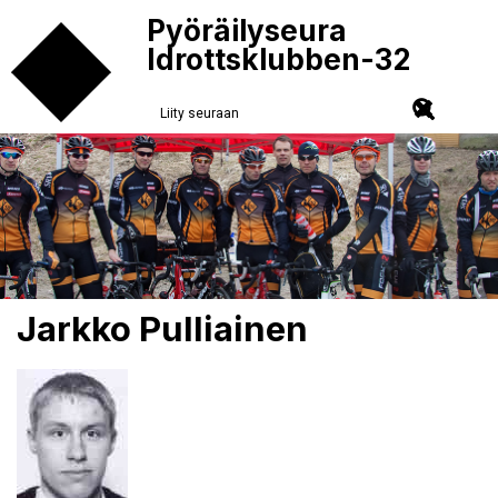
Pyöräilyseura
Idrottsklubben-32
Liity seuraan
Jarkko Pulliainen