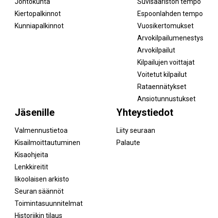
Johtokunta
Suvisaariston tempo
Kiertopalkinnot
Espoonlahden tempo
Kunniapalkinnot
Vuosikertomukset
Arvokilpailumenestys
Arvokilpailut
Kilpailujen voittajat
Voitetut kilpailut
Rataennätykset
Ansiotunnustukset
Jäsenille
Yhteystiedot
Valmennustietoa
Liity seuraan
Kisailmoittautuminen
Palaute
Kisaohjeita
Lenkkireitit
Iikoolaisen arkisto
Seuran säännöt
Toimintasuunnitelmat
Historiikin tilaus